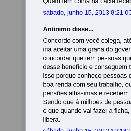
Quem tem conta na caixa rece
sábado, junho 15, 2013 8:21:
Anônimo disse...
Concordo com você colega, at
iria aceitar uma grana do gove
concordar que tem pessoas qu
desse benefício e conseguem ter
isso porque conheço pessoas
boa renda com seu trabalho, o
pensões altíssimas e recebem o
Sendo que á milhões de pesso
e que quando vai fazer a ficha
libera.
sábado, junho 15, 2013 10:14