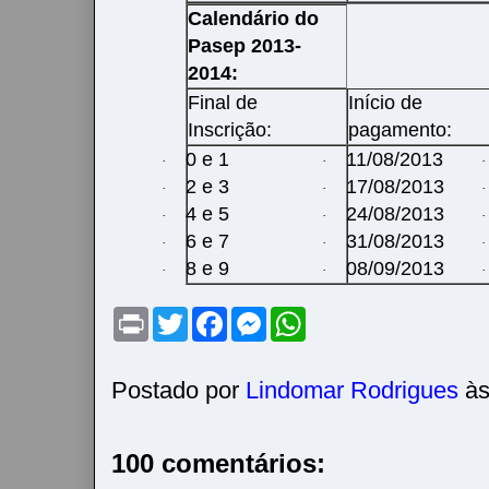
Calendário do
Pasep 2013-
2014:
Final de
Início de
Inscrição:
pagamento:
0 e 1
11/08/2013
·
·
·
2 e 3
17/08/2013
·
·
·
4 e 5
24/08/2013
·
·
·
6 e 7
31/08/2013
·
·
·
8 e 9
08/09/2013
·
·
·
P
T
F
M
W
r
w
a
e
h
i
i
c
s
a
n
t
e
s
t
t
t
b
e
s
Postado por
Lindomar Rodrigues
à
e
o
n
A
r
o
g
p
k
e
p
r
100 comentários: