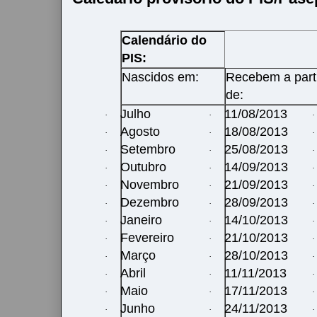
Calendário do
PIS:
Nascidos em:
Recebem a part
de:
Julho
11/08/2013
·
·
·
Agosto
18/08/2013
·
·
·
Setembro
25/08/2013
·
·
·
Outubro
14/09/2013
·
·
·
Novembro
21/09/2013
·
·
·
Dezembro
28/09/2013
·
·
·
Janeiro
14/10/2013
·
·
·
Fevereiro
21/10/2013
·
·
·
Março
28/10/2013
·
·
·
Abril
11/11/2013
·
·
·
Maio
17/11/2013
·
·
·
Junho
24/11/2013
·
·
·