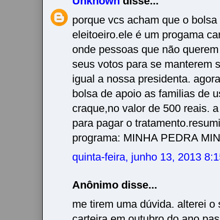
Unknown
disse...
porque vcs acham que o bolsa 
eleitoeiro.ele é um progama car
onde pessoas que não querem 
seus votos para se manterem 
igual a nossa presidenta. agora
bolsa de apoio as familias de u
craque,no valor de 500 reais. 
para pagar o tratamento.resum
programa: MINHA PEDRA MIN
quinta-feira, junho 13, 2013 8
Anônimo disse...
me tirem uma dúvida. alterei o 
carteira em outubro do ano pa