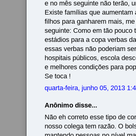
e no mês seguinte não terão, 
Existe famílias que aumentam 
filhos para ganharem mais, me
seguinte: Como em tão pouco 
estádios para a copa verbas daq
essas verbas não poderiam se
hospitais públicos, escola desc
e melhores condições para po
Se toca !
quarta-feira, junho 05, 2013 1
Anônimo disse...
Não eh correto esse tipo de co
nosso colega tem razão. O bols
mantendo pessoas no nível ma