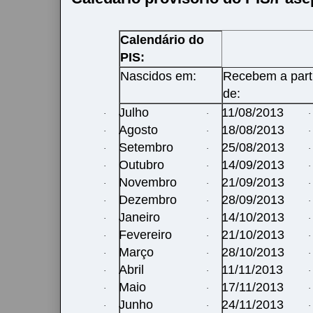
Calendário do
PIS:
Nascidos em:
Recebem a part
de:
Julho
11/08/2013
·
·
·
Agosto
18/08/2013
·
·
·
Setembro
25/08/2013
·
·
·
Outubro
14/09/2013
·
·
·
Novembro
21/09/2013
·
·
·
Dezembro
28/09/2013
·
·
·
Janeiro
14/10/2013
·
·
·
Fevereiro
21/10/2013
·
·
·
Março
28/10/2013
·
·
·
Abril
11/11/2013
·
·
·
Maio
17/11/2013
·
·
·
Junho
24/11/2013
·
·
·