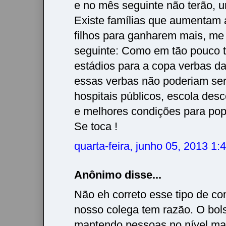
e no mês seguinte não terão, 
Existe famílias que aumentam 
filhos para ganharem mais, me
seguinte: Como em tão pouco 
estádios para a copa verbas daq
essas verbas não poderiam se
hospitais públicos, escola desc
e melhores condições para po
Se toca !
quarta-feira, junho 05, 2013 1
Anônimo disse...
Não eh correto esse tipo de co
nosso colega tem razão. O bols
mantendo pessoas no nível ma