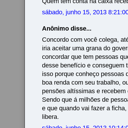
Quem tem conta na caixa rece
sábado, junho 15, 2013 8:21:
Anônimo disse...
Concordo com você colega, at
iria aceitar uma grana do gove
concordar que tem pessoas qu
desse benefício e conseguem ter
isso porque conheço pessoas
boa renda com seu trabalho, o
pensões altíssimas e recebem o
Sendo que á milhões de pesso
e que quando vai fazer a ficha
libera.
sábado, junho 15, 2013 10:14