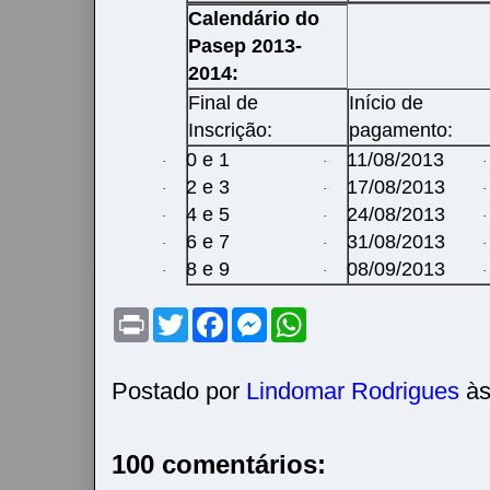
Calendário do
Pasep 2013-
2014:
Final de
Início de
Inscrição:
pagamento:
0 e 1
11/08/2013
·
·
·
2 e 3
17/08/2013
·
·
·
4 e 5
24/08/2013
·
·
·
6 e 7
31/08/2013
·
·
·
8 e 9
08/09/2013
·
·
·
P
T
F
M
W
r
w
a
e
h
i
i
c
s
a
n
t
e
s
t
t
t
b
e
s
Postado por
Lindomar Rodrigues
à
e
o
n
A
r
o
g
p
k
e
p
r
100 comentários: