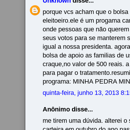
Unknown
disse...
porque vcs acham que o bolsa 
eleitoeiro.ele é um progama car
onde pessoas que não querem 
seus votos para se manterem 
igual a nossa presidenta. agora
bolsa de apoio as familias de u
craque,no valor de 500 reais. 
para pagar o tratamento.resum
programa: MINHA PEDRA MIN
quinta-feira, junho 13, 2013 8
Anônimo disse...
me tirem uma dúvida. alterei o 
carteira em outubro do ano pa