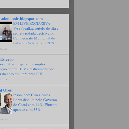
solonopole.blogspot.com
EM LIVE EXCLUSIVA:
VASP realiza sorteio de rifa e
projeta rodada decisiva no
Campeonato Municipal de
Futsal de Solonopole 2026
horas
 Estevão
a analisa projeto que amplia
ação contra HPV e rastreamento do
r do colo do útero pelo SUS
horas
al Orós
Ipsos-Ipec: Ciro Gomes
lidera disputa pelo Governo
do Ceará com 44%; Elmano
aparece com 33%
meses