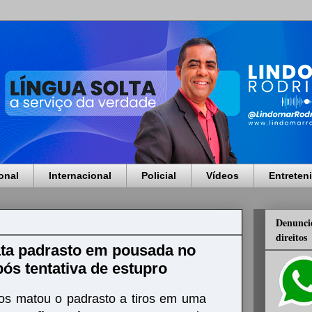
onal
Internacional
Policial
Vídeos
Entreten
Denuncie
direitos
ata padrasto em pousada no
pós tentativa de estupro
os matou o padrasto a tiros em uma