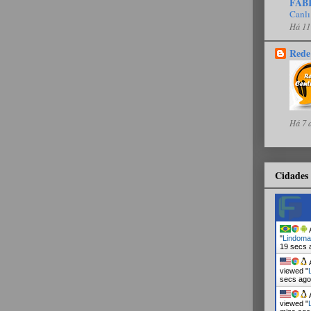
FAB
Canlı
Há 11
Rede
Há 7 
Cidades 
A
"
Lindom
20 secs 
A
viewed "
secs ago
A
viewed "