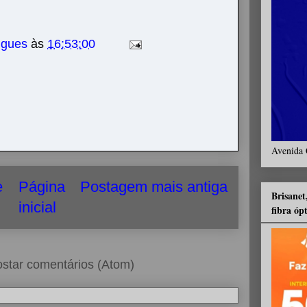
igues
às
16:53:00
Avenida 
e
Página
Postagem mais antiga
Brisanet
inicial
fibra óp
star comentários (Atom)