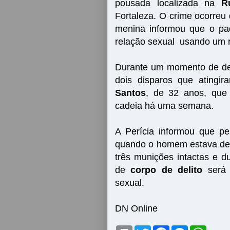
pousada localizada na
R
Fortaleza. O crime ocorreu 
menina informou que o pad
relação sexual usando um r
Durante um momento de de
dois disparos que ating
Santos
, de 32 anos, que 
cadeia há uma semana.
A Perícia informou que p
quando o homem estava de 
três munições intactas e 
de
corpo de delito
será
sexual.
DN Online
P
T
F
M
W