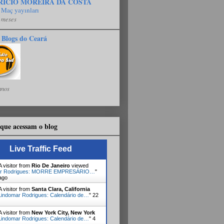
RÍCIO MOREIRA DA COSTA
 Maç yayınları
 meses
 Blogs do Ceará
anos
que acessam o blog
Live Traffic Feed
 visitor from
Rio De Janeiro
viewed
ar Rodrigues: MORRE EMPRESÁRIO…
"
ago
 visitor from
Santa Clara, California
Lindomar Rodrigues: Calendário de…
"
23
 visitor from
New York City, New York
Lindomar Rodrigues: Calendário de…
"
4