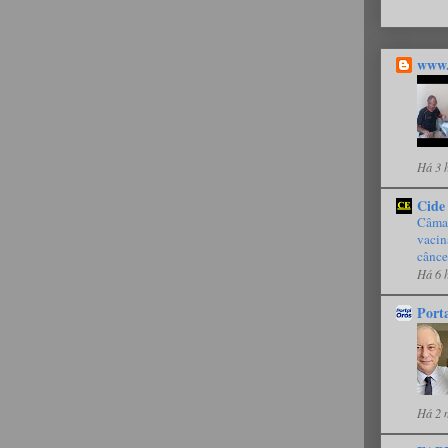
www.
Há 3 
Cide
Câmar
vacin
cânce
Há 6 
Port
Há 2 