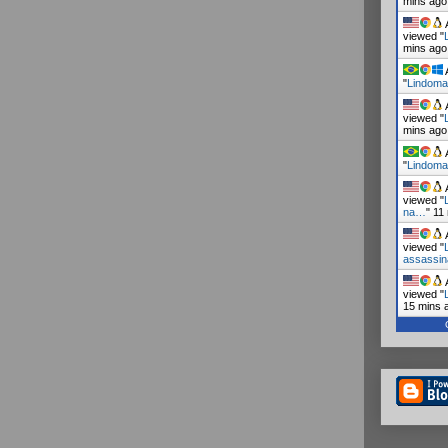
mins ago
A
viewed "
mins ago
A
"
Lindoma
A
viewed "
mins ago
A
"
Lindoma
A
viewed "
na…
"
11
A
viewed "
assassi
A
viewed "
15 mins 