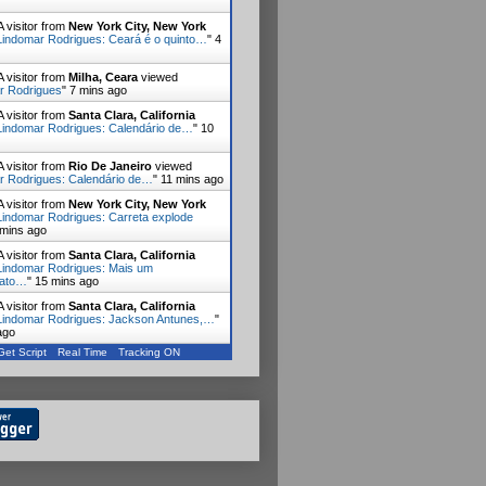
 visitor from
New York City, New York
Lindomar Rodrigues: Ceará é o quinto…
"
4
 visitor from
Milha, Ceara
viewed
r Rodrigues
"
7 mins ago
 visitor from
Santa Clara, California
Lindomar Rodrigues: Calendário de…
"
10
 visitor from
Rio De Janeiro
viewed
r Rodrigues: Calendário de…
"
11 mins ago
 visitor from
New York City, New York
Lindomar Rodrigues: Carreta explode
 mins ago
 visitor from
Santa Clara, California
Lindomar Rodrigues: Mais um
nato…
"
15 mins ago
 visitor from
Santa Clara, California
Lindomar Rodrigues: Jackson Antunes,…
"
ago
Get Script
Real Time
Tracking ON