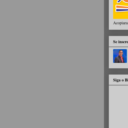
Acopiara
Se inscr
Siga o 