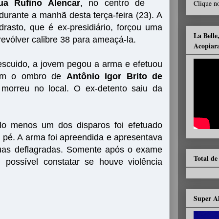
ua Rufino Alencar
, no centro de
Clique no
durante a manhã desta terça-feira (23). A
rasto, que é ex-presidiário, forçou uma
La Belle
evólver calibre 38 para ameaçá-la.
Acopiar
scuido, a jovem pegou a arma e efetuou
iram o ombro de
Antônio Igor Brito de
morreu no local. O ex-detento saiu da
elo menos um dos disparos foi efetuado
pé. A arma foi apreendida e apresentava
duas deflagradas. Somente após o exame
Total de
 possível constatar se houve violência
Super A