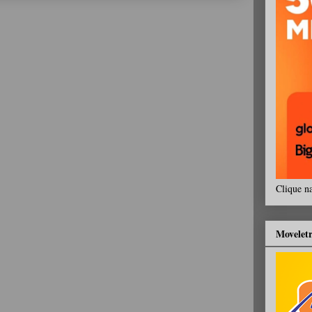
Clique n
Movelet