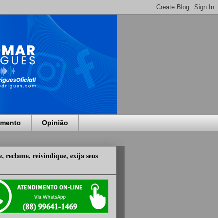
imento
Opinião
, reclame, reivindique, exija seus