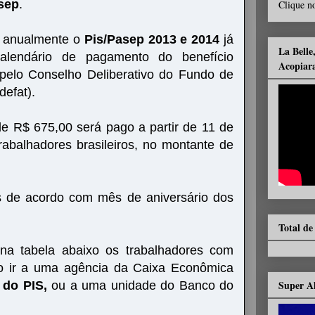
sep
.
Clique no
r anualmente o
Pis/Pasep 2013 e 2014
já
La Belle
alendário de pagamento do benefício
Acopiar
 pelo Conselho Deliberativo do Fundo de
efat).
 de R$ 675,00 será pago a partir de 11 de
rabalhadores brasileiros, no montante de
s de acordo com mês de aniversário dos
Total de
 na tabela abaixo os trabalhadores com
rão ir a uma agência da Caixa Econômica
Super A
 do PIS,
ou a uma unidade do Banco do