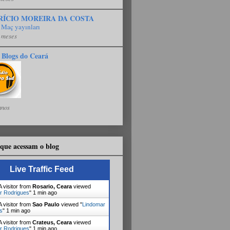
RÍCIO MOREIRA DA COSTA
 Maç yayınları
 meses
 Blogs do Ceará
anos
que acessam o blog
Live Traffic Feed
 visitor from
Rosario, Ceara
viewed
r Rodrigues
"
1 min ago
 visitor from
Sao Paulo
viewed "
Lindomar
s
"
1 min ago
 visitor from
Crateus, Ceara
viewed
r Rodrigues
"
1 min ago