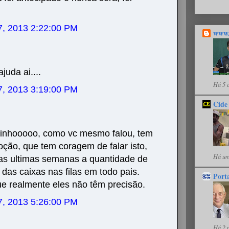
7, 2013 2:22:00 PM
www.
uda ai....
Há 5 
7, 2013 3:19:00 PM
Cide
zinhooooo, como vc mesmo falou, tem
ção, que tem coragem de falar isto,
Há um
 das ultimas semanas a quantidade de
das caixas nas filas em todo pais.
Port
e realmente eles não têm precisão.
7, 2013 5:26:00 PM
Há 2 