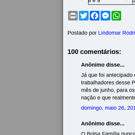
8 e 9
0
·
·
P
T
F
M
W
r
w
a
e
h
i
i
c
s
a
n
t
e
s
t
t
t
b
e
s
Postado por
Lindomar Rodr
e
o
n
A
r
o
g
p
k
e
p
100 comentários:
r
Anônimo disse...
Já que foi antecipado 
trabalhadores desse P
mês de junho, para os
nação e que realmente
domingo, maio 26, 20
Anônimo disse...
O Bolsa Família nunca 