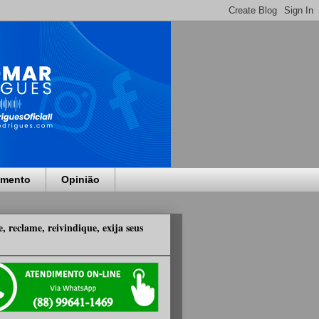
imento
Opinião
, reclame, reivindique, exija seus