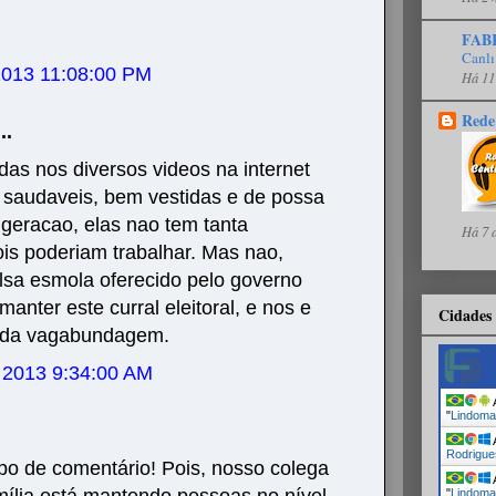
FAB
Canlı
 2013 11:08:00 PM
Há 11
Rede
..
as nos diversos videos na internet
saudaveis, bem vestidas e de possa
 geracao, elas nao tem tanta
Há 7 
is poderiam trabalhar. Mas nao,
lsa esmola oferecido pelo governo
anter este curral eleitoral, e nos e
Cidades 
 da vagabundagem.
, 2013 9:34:00 AM
A
"
Lindoma
A
Rodrigue
ipo de comentário! Pois, nosso colega
A
mília está mantendo pessoas no nível
"
Lindoma