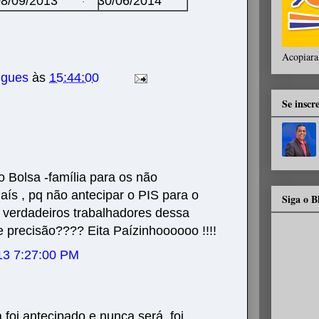
8/09/2013
30/06/2014
·
Acopiara
igues
às
15:44:00
Se inscr
o Bolsa -família para os não
aís , pq não antecipar o PIS para o
Siga o 
 verdadeiros trabalhadores dessa
 precisão???? Eita Paízinhoooooo !!!!
13 7:27:00 PM
foi antecipado e nunca será, foi