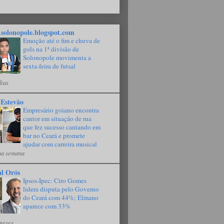
solonopole.blogspot.com
Emoção até o fim e chuva de
gols na 1ª divisão de
Solonopole movimenta a
sexta-feira de futsal
dias
 Estevão
Empresário goiano encontra
cantor em situação de rua
que fez sucesso cantando em
bar no Ceará e promete
ajudar com carreira musical
a semana
al Orós
Ipsos-Ipec: Ciro Gomes
lidera disputa pelo Governo
do Ceará com 44%; Elmano
aparece com 33%
meses