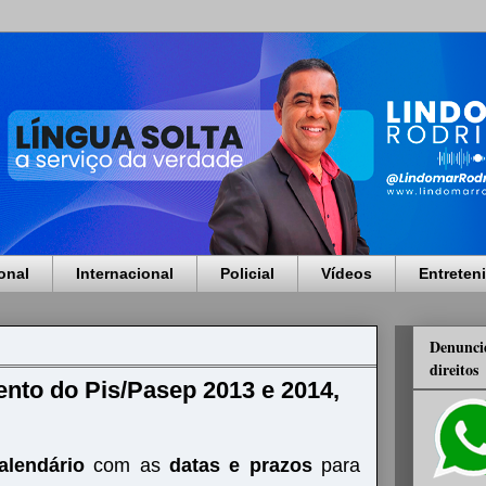
onal
Internacional
Policial
Vídeos
Entreten
Denuncie
direitos
nto do Pis/Pasep 2013 e 2014,
alendário
com as
datas e prazos
para