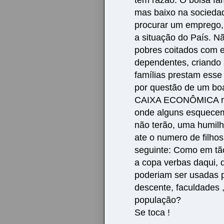
mas baixo na sociedad
procurar um emprego,
a situação do País. N
pobres coitados com e
dependentes, criando a
famílias prestam esse
por questão de um boa
CAIXA ECONÔMICA rea
onde alguns esquecem
não terão, uma humil
ate o numero de filh
seguinte: Como em tã
a copa verbas daqui, d
poderiam ser usadas p
descente, faculdades 
população?
Se toca !