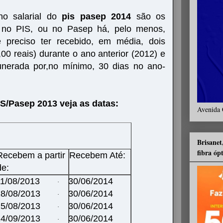
o salarial do
pis pasep 2014
são os
s no PIS, ou no Pasep há, pelo menos,
é preciso ter recebido, em média, dois
00 reais) durante o ano anterior (2012) e
munerada por,no mínimo, 30 dias no ano-
IS/Pasep 2013 veja as datas:
Avenida 
Brisanet
fibra óp
Recebem a partir
Recebem Até:
de:
1/08/2013
30/06/2014
·
18/08/2013
30/06/2014
·
5/08/2013
30/06/2014
·
4/09/2013
30/06/2014
·