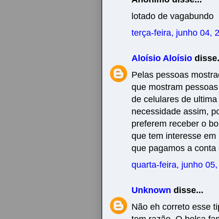
lotado de vagabundo
terça-feira, junho 04,
Aloísio Aloísio
disse.
Pelas pessoas mostrad
que mostram pessoas 
de celulares de ultima
necessidade assim, po
preferem receber o bo
que tem interesse em m
que pagamos a conta
quarta-feira, junho 05
Unknown
disse...
Não eh correto esse t
tem razão. O bolsa fa