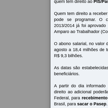
quem tem direito ao
PIS/Pa
Quem tem direito a recebe
pode se programar. O c
2013/2014 já foi aprovado
Amparo ao Trabalhador (Cod
O abono salarial, no valor
agosto a 18,4 milhões de t
R$ 9,3 bilhões.
As datas são estabelecida
beneficiários.
A partir do dia informado
direito ao adicional pode
Federal, para
recebimento
Brasil, para
sacar o Pasep
.