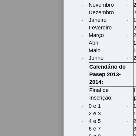
Novembro
2
·
·
Dezembro
2
·
·
Janeiro
1
·
·
Fevereiro
·
·
Março
·
·
Abril
·
·
Maio
1
·
·
Junho
2
·
·
Calendário do
Pasep 2013-
2014:
Final de
Inscrição:
0 e 1
1
·
·
2 e 3
·
·
4 e 5
2
·
·
6 e 7
3
·
·