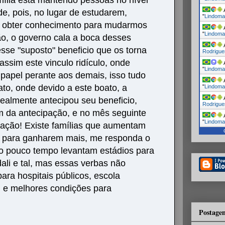
A
e, pois, no lugar de estudarem,
"
Lindoma
 obter conhecimento para mudarmos
A
"
Lindoma
ão, o governo cala a boca desses
A
sse "suposto" beneficio que os torna
Rodrigue
ssim este vinculo ridículo, onde
A
"
Lindoma
 papel perante aos demais, isso tudo
A
to, onde devido a este boato, a
"
Lindoma
A
lmente antecipou seu beneficio,
Rodrigue
 da antecipação, e no mês seguinte
A
"
Lindoma
hação! Existe famílias que aumentam
os para ganharem mais, me responda o
o pouco tempo levantam estádios para
ali e tal, mas essas verbas não
ara hospitais públicos, escola
, e melhores condições para
Postagen