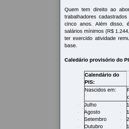
Quem tem direito ao abon
trabalhadores cadastrado
cinco anos. Além disso, 
salários mínimos (R$ 1.244,
ter exercido atividade re
base.
Caledário provisório do P
Calendário do
PIS:
Nascidos em:
Julho
1
·
·
Agosto
·
·
Setembro
2
·
·
Outubro
1
·
·