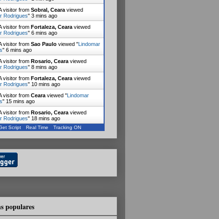
 visitor from
Sobral, Ceara
viewed
r Rodrigues
"
3 mins ago
 visitor from
Fortaleza, Ceara
viewed
r Rodrigues
"
6 mins ago
 visitor from
Sao Paulo
viewed "
Lindomar
s
"
6 mins ago
 visitor from
Rosario, Ceara
viewed
r Rodrigues
"
8 mins ago
 visitor from
Fortaleza, Ceara
viewed
r Rodrigues
"
10 mins ago
 visitor from
Ceara
viewed "
Lindomar
s
"
15 mins ago
 visitor from
Rosario, Ceara
viewed
r Rodrigues
"
18 mins ago
Get Script
Real Time
Tracking ON
s populares