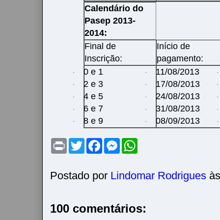
Calendário do
Pasep 2013-
2014:
Final de
Início de
Inscrição:
pagamento:
0 e 1
11/08/2013
·
·
·
2 e 3
17/08/2013
·
·
·
4 e 5
24/08/2013
·
·
·
6 e 7
31/08/2013
·
·
·
8 e 9
08/09/2013
·
·
·
P
T
F
M
W
r
w
a
e
h
i
i
c
s
a
n
t
e
s
t
t
t
b
e
s
Postado por
Lindomar Rodrigues
à
e
o
n
A
r
o
g
p
k
e
p
r
100 comentários: