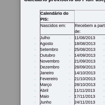
Calendário do
PIS:
Nascidos em:
Recebem a part
de:
Julho
11/08/2013
·
·
·
Agosto
18/08/2013
·
·
·
Setembro
25/08/2013
·
·
·
Outubro
14/09/2013
·
·
·
Novembro
21/09/2013
·
·
·
Dezembro
28/09/2013
·
·
·
Janeiro
14/10/2013
·
·
·
Fevereiro
21/10/2013
·
·
·
Março
28/10/2013
·
·
·
Abril
11/11/2013
·
·
·
Maio
17/11/2013
·
·
·
Junho
24/11/2013
·
·
·