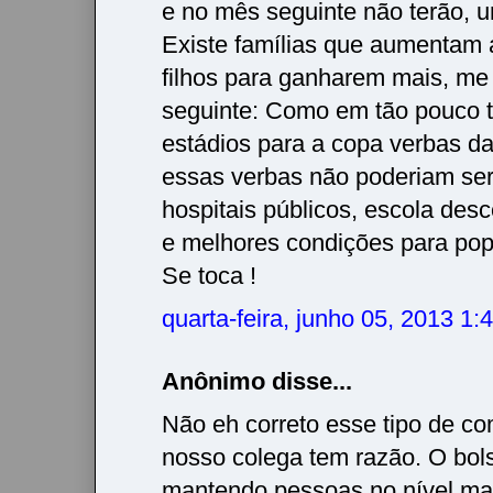
e no mês seguinte não terão, 
Existe famílias que aumentam 
filhos para ganharem mais, me
seguinte: Como em tão pouco 
estádios para a copa verbas daq
essas verbas não poderiam se
hospitais públicos, escola desc
e melhores condições para po
Se toca !
quarta-feira, junho 05, 2013 1
Anônimo disse...
Não eh correto esse tipo de co
nosso colega tem razão. O bols
mantendo pessoas no nível ma