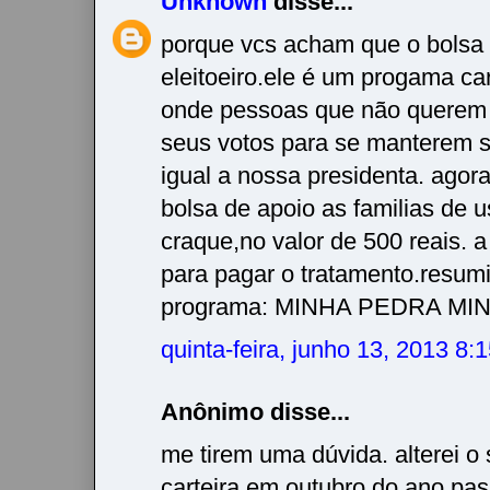
Unknown
disse...
porque vcs acham que o bolsa 
eleitoeiro.ele é um progama car
onde pessoas que não querem 
seus votos para se manterem 
igual a nossa presidenta. agora
bolsa de apoio as familias de u
craque,no valor de 500 reais. 
para pagar o tratamento.resum
programa: MINHA PEDRA MIN
quinta-feira, junho 13, 2013 8
Anônimo disse...
me tirem uma dúvida. alterei o 
carteira em outubro do ano pa