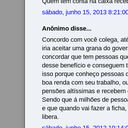
Quem tem conta na caixa rece
sábado, junho 15, 2013 8:21:
Anônimo disse...
Concordo com você colega, at
iria aceitar uma grana do gove
concordar que tem pessoas qu
desse benefício e conseguem ter
isso porque conheço pessoas
boa renda com seu trabalho, o
pensões altíssimas e recebem o
Sendo que á milhões de pesso
e que quando vai fazer a ficha
libera.
sábado, junho 15, 2013 10:14