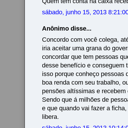
Quem tem conta na caixa rece
sábado, junho 15, 2013 8:21:
Anônimo disse...
Concordo com você colega, at
iria aceitar uma grana do gove
concordar que tem pessoas qu
desse benefício e conseguem ter
isso porque conheço pessoas
boa renda com seu trabalho, o
pensões altíssimas e recebem o
Sendo que á milhões de pesso
e que quando vai fazer a ficha
libera.
sábado, junho 15, 2013 10:14