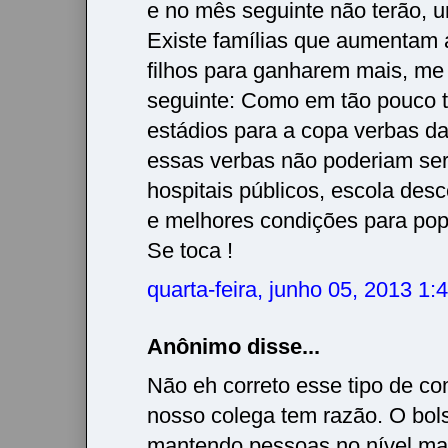
e no mês seguinte não terão, 
Existe famílias que aumentam 
filhos para ganharem mais, me
seguinte: Como em tão pouco 
estádios para a copa verbas daq
essas verbas não poderiam se
hospitais públicos, escola desc
e melhores condições para po
Se toca !
quarta-feira, junho 05, 2013 1
Anônimo disse...
Não eh correto esse tipo de co
nosso colega tem razão. O bols
mantendo pessoas no nível ma