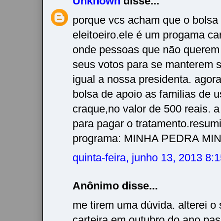
Unknown
disse...
porque vcs acham que o bolsa 
eleitoeiro.ele é um progama car
onde pessoas que não querem 
seus votos para se manterem 
igual a nossa presidenta. agora
bolsa de apoio as familias de u
craque,no valor de 500 reais. 
para pagar o tratamento.resum
programa: MINHA PEDRA MIN
quinta-feira, junho 13, 2013 8
Anônimo disse...
me tirem uma dúvida. alterei o 
carteira em outubro do ano pa