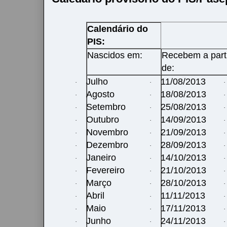
Calendário do
PIS:
Nascidos em:
Recebem a part
de:
Julho
11/08/2013
·
·
·
Agosto
18/08/2013
·
·
·
Setembro
25/08/2013
·
·
·
Outubro
14/09/2013
·
·
·
Novembro
21/09/2013
·
·
·
Dezembro
28/09/2013
·
·
·
Janeiro
14/10/2013
·
·
·
Fevereiro
21/10/2013
·
·
·
Março
28/10/2013
·
·
·
Abril
11/11/2013
·
·
·
Maio
17/11/2013
·
·
·
Junho
24/11/2013
·
·
·