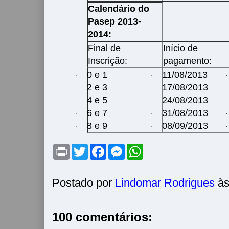
Calendário do
Pasep 2013-
2014:
Final de
Início de
Inscrição:
pagamento:
0 e 1
11/08/2013
·
·
·
2 e 3
17/08/2013
·
·
·
4 e 5
24/08/2013
·
·
·
6 e 7
31/08/2013
·
·
·
8 e 9
08/09/2013
·
·
·
P
T
F
M
W
r
w
a
e
h
i
i
c
s
a
n
t
e
s
t
t
t
b
e
s
Postado por
Lindomar Rodrigues
à
e
o
n
A
r
o
g
p
k
e
p
r
100 comentários: