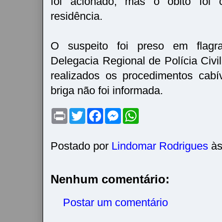
foi acionado, mas o óbito foi 
residência.
O suspeito foi preso em flagr
Delegacia Regional de Polícia Civi
realizados os procedimentos cabí
briga não foi informada.
P
T
F
M
W
r
w
a
e
h
i
i
c
s
a
n
t
e
s
t
t
t
b
e
s
Postado por
Lindomar Rodrigues
à
e
o
n
A
r
o
g
p
k
e
p
r
Nenhum comentário:
Postar um comentário