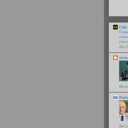
Cide
Câmar
vacin
cânce
Há 2 
www.
Há um
Port
Há 2 