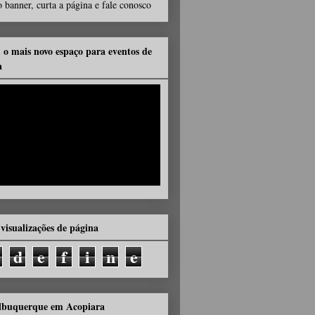
 banner, curta a página e fale conosco
, o mais novo espaço para eventos de
a
 visualizações de página
d
e
f
i
n
e
lbuquerque em Acopiara