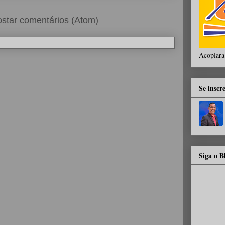
star comentários (Atom)
Acopiara
Se inscr
Siga o 