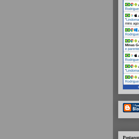
A
Rodrigue
A
"
Lindoma
mins ago
A
Rodrigue
A
Minas G
e paren
A
Rodrigue
A
"
Lindoma
A
Rodrigue
Postagen