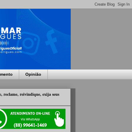
imento
Opinião
, reclame, reivindique, exija seus