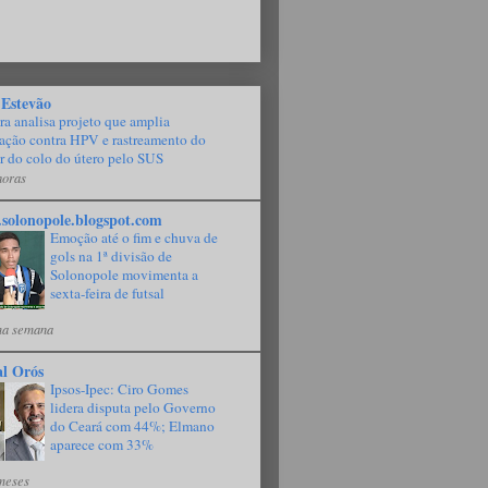
 Estevão
a analisa projeto que amplia
ação contra HPV e rastreamento do
r do colo do útero pelo SUS
horas
solonopole.blogspot.com
Emoção até o fim e chuva de
gols na 1ª divisão de
Solonopole movimenta a
sexta-feira de futsal
a semana
al Orós
Ipsos-Ipec: Ciro Gomes
lidera disputa pelo Governo
do Ceará com 44%; Elmano
aparece com 33%
meses