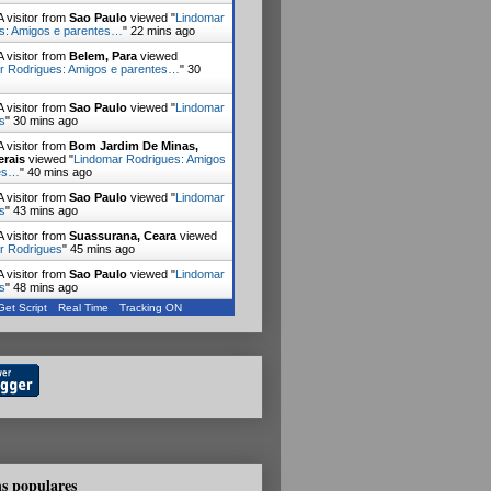
 visitor from
Sao Paulo
viewed "
Lindomar
s: Amigos e parentes…
"
22 mins ago
 visitor from
Belem, Para
viewed
r Rodrigues: Amigos e parentes…
"
30
 visitor from
Sao Paulo
viewed "
Lindomar
s
"
30 mins ago
 visitor from
Bom Jardim De Minas,
erais
viewed "
Lindomar Rodrigues: Amigos
tes…
"
40 mins ago
 visitor from
Sao Paulo
viewed "
Lindomar
s
"
43 mins ago
 visitor from
Suassurana, Ceara
viewed
r Rodrigues
"
45 mins ago
 visitor from
Sao Paulo
viewed "
Lindomar
s
"
48 mins ago
Get Script
Real Time
Tracking ON
s populares