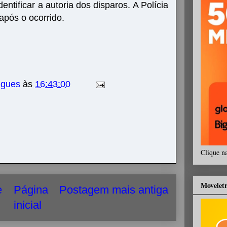
entificar a autoria dos disparos. A Polícia
 após o ocorrido.
igues
às
16:43:00
Clique n
Movelet
e
Página
Postagem mais antiga
inicial