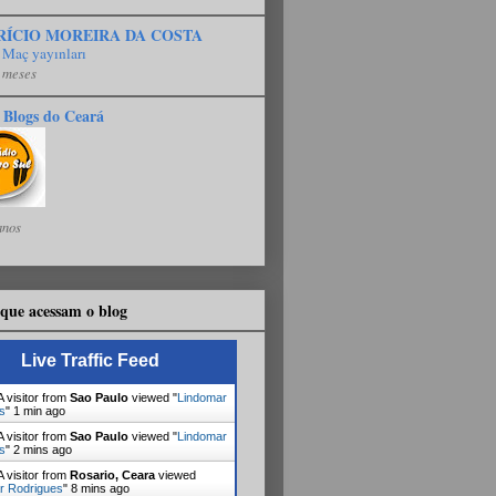
RÍCIO MOREIRA DA COSTA
 Maç yayınları
 meses
 Blogs do Ceará
anos
que acessam o blog
Live Traffic Feed
 visitor from
Sao Paulo
viewed "
Lindomar
s
"
1 min ago
 visitor from
Sao Paulo
viewed "
Lindomar
s
"
2 mins ago
 visitor from
Rosario, Ceara
viewed
r Rodrigues
"
8 mins ago