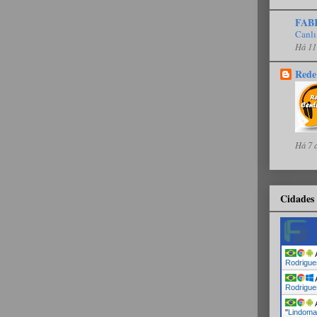
FAB
Canlı
Há 11
Rede
Há 7 
Cidades 
A
Rodrigue
A
Rodrigue
A
"
Lindoma