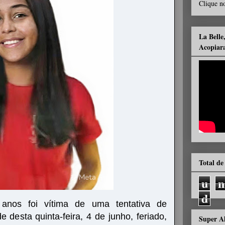
Clique no
La Belle
Acopiar
Total de
u
n
d
anos foi vítima de uma tentativa de
de desta quinta-feira, 4 de junho, feriado,
Super A