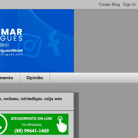
imento
Opinião
, reclame, reivindique, exija seus