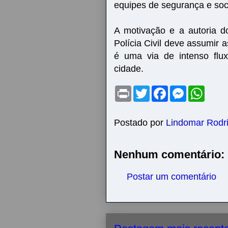
equipes de segurança e soc
A motivação e a autoria d
Polícia Civil deve assumir
é uma via de intenso flux
cidade.
P
T
F
M
W
r
w
a
e
h
i
i
c
s
a
n
t
e
s
t
t
t
b
e
s
Postado por
Lindomar Rodr
e
o
n
A
r
o
g
p
k
e
p
Nenhum comentário:
r
Postar um comentário