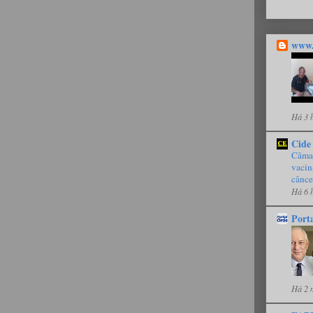
www.
Há 3 
Cide
Câmar
vacin
cânce
Há 6 
Port
Há 2 