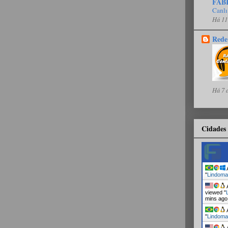
FAB
Canlı
Há 11
Rede
Há 7 
Cidades 
A
"
Lindoma
A
viewed "
mins ago
A
"
Lindoma