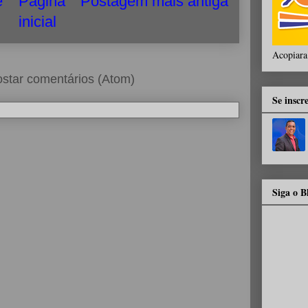
e
Página
Postagem mais antiga
inicial
Acopiara
star comentários (Atom)
Se inscr
Siga o 