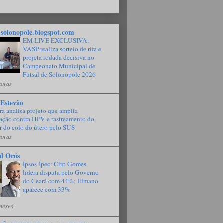
solonopole.blogspot.com
EM LIVE EXCLUSIVA:
VASP realiza sorteio de rifa e
projeta rodada decisiva no
Campeonato Municipal de
Futsal de Solonopole 2026
horas
 Estevão
a analisa projeto que amplia
ação contra HPV e rastreamento do
r do colo do útero pelo SUS
horas
al Orós
Ipsos-Ipec: Ciro Gomes
lidera disputa pelo Governo
do Ceará com 44%; Elmano
aparece com 33%
meses