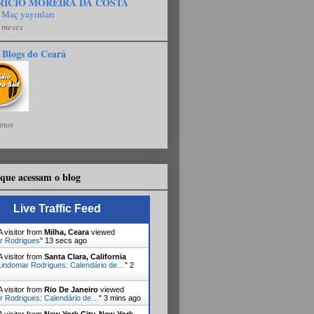
RÍCIO MOREIRA DA COSTA
 Maç yayınları
 meses
 Blogs do Ceará
anos
que acessam o blog
Live Traffic Feed
 visitor from
Milha, Ceara
viewed
r Rodrigues
"
14 secs ago
 visitor from
Santa Clara, California
Lindomar Rodrigues: Calendário de…
"
2
 visitor from
Rio De Janeiro
viewed
r Rodrigues: Calendário de…
"
3 mins ago