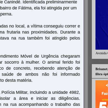
e Canindé. Identificada preliminarmente
airro de Fátima, ela foi atingida por um
 perna.
as no local, a vítima conseguiu correr e
ma frutaria nas proximidades. Durante a
tava na rua também foi atingido pelos
Avenida 
endimento Móvel de Urgência chegaram
r socorro à mulher. O animal ferido foi
co de concreto, recebendo atenção de
Brisanet
fibra óp
 saúde de ambos não foi informado
to desta matéria.
Polícia Militar, incluindo a unidade 4982,
solar a área e iniciar as diligências.
m na rua acompanhando o trabalho das