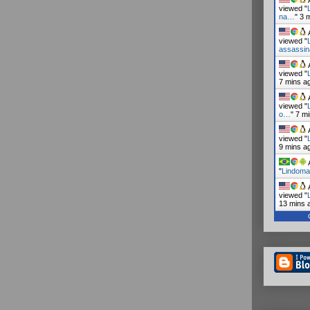
A
viewed "
na…
"
3 
A
viewed "
assassi
A
viewed "
7 mins a
A
viewed "
o…
"
7 m
A
viewed "
9 mins a
A
"
Lindoma
A
viewed "
13 mins 