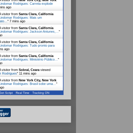
 visitor from
New York City, New York
Lindomar Rodrigues: Carreta explode
mins ago
 visitor from
Santa Clara, California
Lindomar Rodrigues: Mais um
nato…
"
7 mins ago
 visitor from
Santa Clara, California
Lindomar Rodrigues: Jackson Antunes,…
"
go
 visitor from
Santa Clara, California
Lindomar Rodrigues: Tudo pronto para
ins ago
 visitor from
Santa Clara, California
Lindomar Rodrigues: Ministério Público…
"
go
 visitor from
Sobral, Ceara
viewed
r Rodrigues
"
11 mins ago
 visitor from
New York City, New York
Lindomar Rodrigues: Brasil sobe uma…
"
ago
Get Script
Real Time
Tracking ON