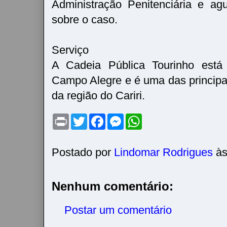
Administração Penitenciária e ag
sobre o caso.
Serviço
A Cadeia Pública Tourinho está 
Campo Alegre e é uma das principai
da região do Cariri.
P
T
F
M
W
r
w
a
e
h
i
i
c
s
a
n
t
e
s
t
t
t
b
e
s
Postado por
Lindomar Rodrigues
à
e
o
n
A
r
o
g
p
k
e
p
r
Nenhum comentário:
Postar um comentário