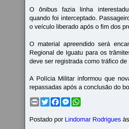
O ônibus fazia linha interestad
quando foi interceptado. Passageir
o veículo liberado após o fim dos p
O material apreendido será enca
Regional de Iguatu para os trâmite
deve ser registrada como tráfico de
A Polícia Militar informou que no
repassadas após a conclusão do bol
P
T
F
M
W
r
w
a
e
h
i
i
c
s
a
n
t
e
s
t
t
t
b
e
s
Postado por
Lindomar Rodrigues
à
e
o
n
A
r
o
g
p