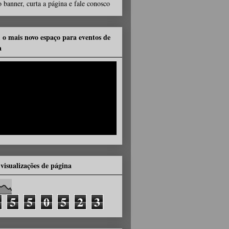
 banner, curta a página e fale conosco
, o mais novo espaço para eventos de
a
 visualizações de página
5
5
0
5
2
3