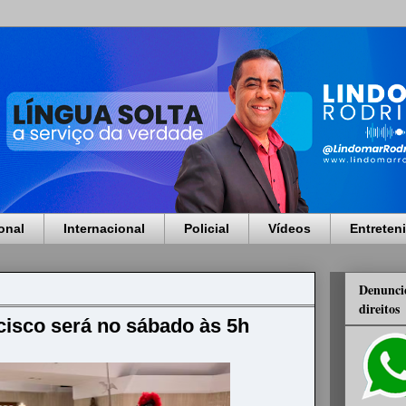
onal
Internacional
Policial
Vídeos
Entreten
Denuncie
direitos
cisco será no sábado às 5h