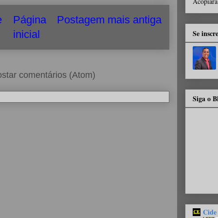
Acopiara
e
Página
Postagem mais antiga
Se inscr
inicial
star comentários (Atom)
Siga o 
Cide