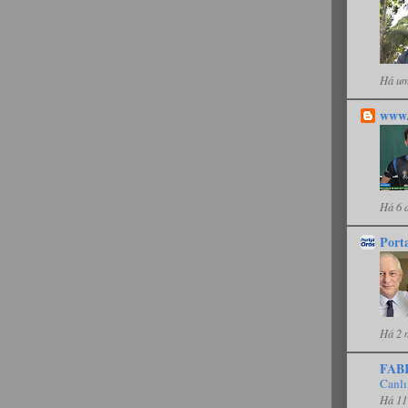
Há um
www.
Há 6 
Port
Há 2 
FAB
Canlı
Há 11