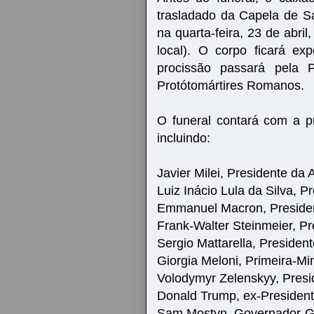
trasladado da Capela de S
na quarta-feira, 23 de abril,
local). O corpo ficará e
procissão passará pela
Protótomártires Romanos.
O funeral contará com a p
incluindo:
Javier Milei, Presidente da 
Luiz Inácio Lula da Silva, P
Emmanuel Macron, Preside
Frank-Walter Steinmeier, P
Sergio Mattarella, Presidente
Giorgia Meloni, Primeira-Mini
Volodymyr Zelenskyy, Presi
Donald Trump, ex-Presiden
Sam Mostyn, Governador-Ge