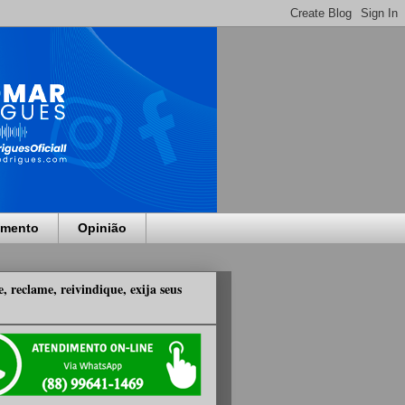
imento
Opinião
, reclame, reivindique, exija seus