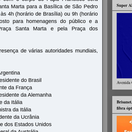
Super A
anta Marta para a Basílica de São Pedro
 às 4h (horário de Brasília) ou 9h (horário
xposto para homenagens do público e a
 Praça Santa Marta e pela Praça dos
resença de várias autoridades mundiais,
Argentina
residente do Brasil
Avenida 
nte da França
residente da Alemanha
Brisanet
 da Itália
fibra óp
stra da Itália
dente da Ucrânia
te dos Estados Unidos
ral da Austrália