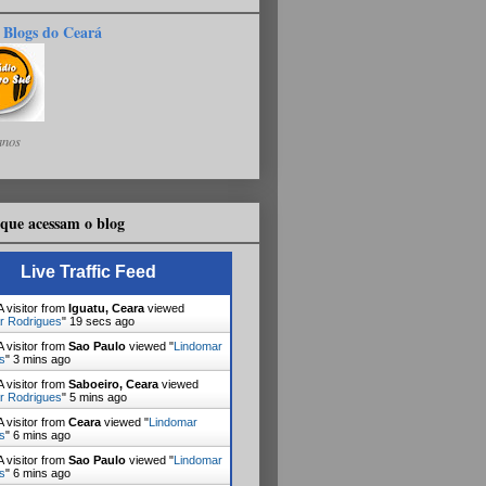
 Blogs do Ceará
anos
que acessam o blog
Live Traffic Feed
 visitor from
Iguatu, Ceara
viewed
r Rodrigues
"
19 secs ago
 visitor from
Sao Paulo
viewed "
Lindomar
s
"
3 mins ago
 visitor from
Saboeiro, Ceara
viewed
r Rodrigues
"
5 mins ago
 visitor from
Ceara
viewed "
Lindomar
s
"
6 mins ago
 visitor from
Sao Paulo
viewed "
Lindomar
s
"
6 mins ago