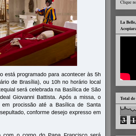
Clique no
La Belle
Acopiar
co está programado para acontecer às 5h
ário de Brasília), ou 10h no horário local
quial será celebrada na Basílica de São
deal Giovanni Battista. Após a missa, o
Total de
á em procissão até a Basílica de Santa
 sepultado, conforme desejo expresso em
3
1
ão com o corpo do Papa Francisco será