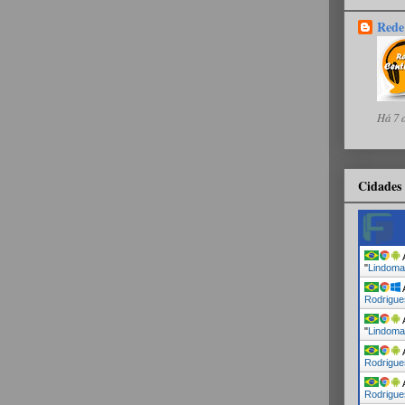
Rede
Há 7 
Cidades 
A
"
Lindoma
A
Rodrigue
A
"
Lindoma
A
Rodrigue
A
Rodrigue