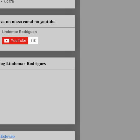
 - Ceará
eva no nosso canal no youtube
Blog Lindomar Rodrigues
 Estevão