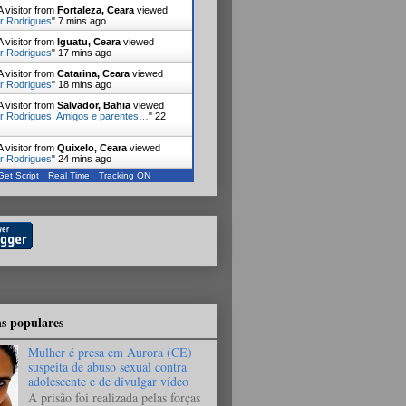
 visitor from
Fortaleza, Ceara
viewed
r Rodrigues
"
7 mins ago
 visitor from
Iguatu, Ceara
viewed
r Rodrigues
"
17 mins ago
 visitor from
Catarina, Ceara
viewed
r Rodrigues
"
18 mins ago
 visitor from
Salvador, Bahia
viewed
r Rodrigues: Amigos e parentes…
"
22
 visitor from
Quixelo, Ceara
viewed
r Rodrigues
"
24 mins ago
Get Script
Real Time
Tracking ON
 visitor from
Rosario, Ceara
viewed
r Rodrigues
"
28 mins ago
s populares
Mulher é presa em Aurora (CE)
suspeita de abuso sexual contra
adolescente e de divulgar vídeo
A prisão foi realizada pelas forças