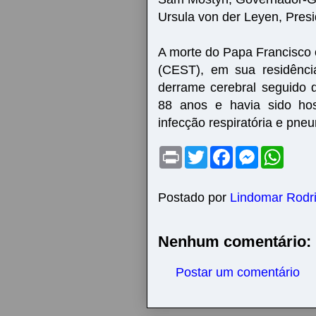
Ursula von der Leyen, Pres
A morte do Papa Francisco 
(CEST), em sua residênci
derrame cerebral seguido d
88 anos e havia sido hos
infecção respiratória e pneu
P
T
F
M
W
r
w
a
e
h
i
i
c
s
a
n
t
e
s
t
t
t
b
e
s
Postado por
Lindomar Rodr
e
o
n
A
r
o
g
p
k
e
p
Nenhum comentário:
r
Postar um comentário