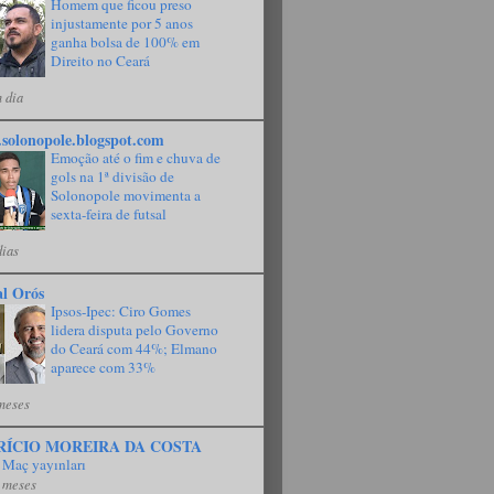
Homem que ficou preso
injustamente por 5 anos
ganha bolsa de 100% em
Direito no Ceará
 dia
solonopole.blogspot.com
Emoção até o fim e chuva de
gols na 1ª divisão de
Solonopole movimenta a
sexta-feira de futsal
dias
al Orós
Ipsos-Ipec: Ciro Gomes
lidera disputa pelo Governo
do Ceará com 44%; Elmano
aparece com 33%
meses
RÍCIO MOREIRA DA COSTA
 Maç yayınları
 meses