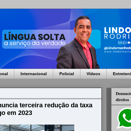
onal
Internacional
Policial
Vídeos
Entreten
Denuncie
direitos
uncia terceira redução da taxa
go em 2023