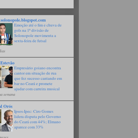
solonopole.blogspot.com
Emoção até o fim e chuva de
gols na 1ª divisão de
Solonopole movimenta a
sexta-feira de futsal
dias
 Estevão
Empresário goiano encontra
cantor em situação de rua
que fez sucesso cantando em
bar no Ceará e promete
ajudar com carreira musical
a semana
al Orós
Ipsos-Ipec: Ciro Gomes
lidera disputa pelo Governo
do Ceará com 44%; Elmano
aparece com 33%
meses