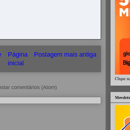
e
Página
Postagem mais antiga
inicial
Clique n
star comentários (Atom)
Movelet