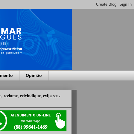
imento
Opinião
, reclame, reivindique, exija seus