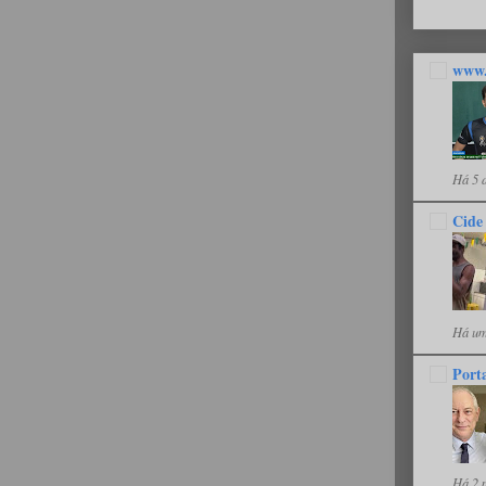
www.
Há 5 
Cide
Há um
Port
Há 2 