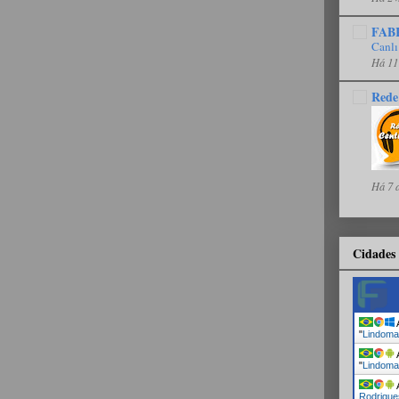
FAB
Canlı
Há 11
Rede
Há 7 
Cidades 
A
"
Lindoma
A
"
Lindoma
A
Rodrigue