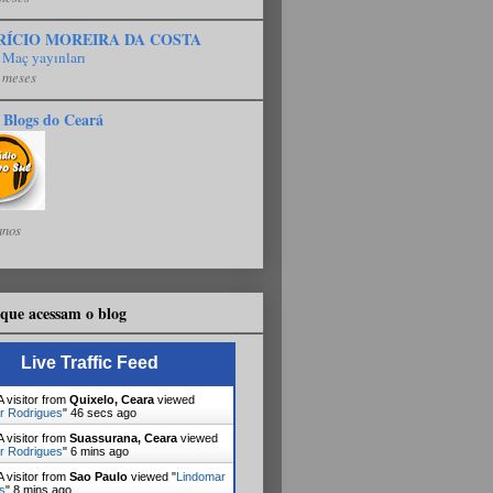
RÍCIO MOREIRA DA COSTA
 Maç yayınları
 meses
 Blogs do Ceará
anos
que acessam o blog
Live Traffic Feed
 visitor from
Quixelo, Ceara
viewed
r Rodrigues
"
47 secs ago
 visitor from
Suassurana, Ceara
viewed
r Rodrigues
"
7 mins ago
 visitor from
Sao Paulo
viewed "
Lindomar
s
"
8 mins ago