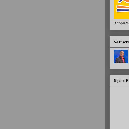
Acopiara
Se inscr
Siga o 