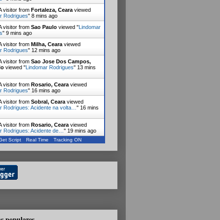
 visitor from
Fortaleza, Ceara
viewed
r Rodrigues
"
8 mins ago
 visitor from
Sao Paulo
viewed "
Lindomar
s
"
9 mins ago
 visitor from
Milha, Ceara
viewed
r Rodrigues
"
12 mins ago
 visitor from
Sao Jose Dos Campos,
lo
viewed "
Lindomar Rodrigues
"
13 mins
 visitor from
Rosario, Ceara
viewed
r Rodrigues
"
16 mins ago
 visitor from
Sobral, Ceara
viewed
r Rodrigues: Acidente na volta…
"
16 mins
 visitor from
Rosario, Ceara
viewed
r Rodrigues: Acidente de…
"
19 mins ago
Get Script
Real Time
Tracking ON
 visitor from
Fortaleza, Ceara
viewed
r Rodrigues
"
20 mins ago
s populares