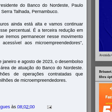
presidente do Banco do Nordeste, Paulo
 Serra Talhada, Pernambuco.
uros ainda está alta e vamos continuar
esse percentual. É a terceira redução em
que iremos permanecer nesse movimento
 acessível aos microempreendedores”,
Avenida 
re janeiro e agosto de 2023, o desembolso
 área de atuação do Banco do Nordeste.
Brisanet
hões de operações contratadas que
fibra óp
milhões de microempreendedores.
igues
às
08:02:00