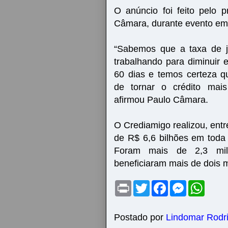
O anúncio foi feito pelo 
Câmara, durante evento em
“Sabemos que a taxa de j
trabalhando para diminuir 
60 dias e temos certeza 
de tornar o crédito mais
afirmou Paulo Câmara.
O Crediamigo realizou, ent
de R$ 6,6 bilhões em toda
Foram mais de 2,3 mil
beneficiaram mais de dois 
P
T
F
M
W
r
w
a
e
h
i
i
c
s
a
n
t
e
s
t
t
t
b
e
s
Postado por
Lindomar Rodr
e
o
n
A