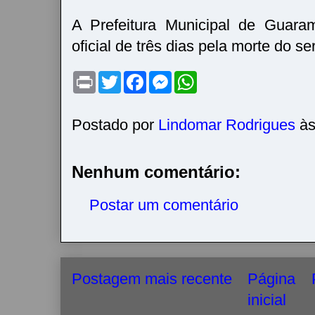
A Prefeitura Municipal de Guaram
oficial de três dias pela morte do ser
P
T
F
M
W
r
w
a
e
h
i
i
c
s
a
n
t
e
s
t
t
t
b
e
s
Postado por
Lindomar Rodrigues
à
e
o
n
A
r
o
g
p
k
e
p
r
Nenhum comentário:
Postar um comentário
Postagem mais recente
Página
inicial