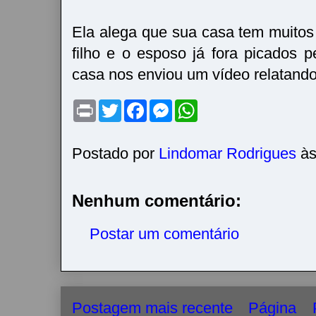
Ela alega que sua casa tem muitos 
filho e o esposo já fora picados p
casa nos enviou um vídeo relatando
P
T
F
M
W
r
w
a
e
h
i
i
c
s
a
n
t
e
s
t
t
t
b
e
s
Postado por
Lindomar Rodrigues
à
e
o
n
A
r
o
g
p
k
e
p
r
Nenhum comentário:
Postar um comentário
Postagem mais recente
Página