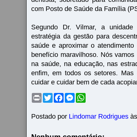
com Posto de Saúde da Família (P
Segundo Dr. Vilmar, a unidade
estratégia da gestão para descentr
saúde e aproximar o atendimento 
benefício maravilhoso. Nós vamos 
na saúde, na educação, nas estrada
enfim, em todos os setores. Mas o
cuidar e cuidar bem de cada acopia
P
T
F
M
W
r
w
a
e
h
i
i
c
s
a
n
t
e
s
t
t
t
b
e
s
Postado por
Lindomar Rodrigues
à
e
o
n
A
r
o
g
p
k
e
p
r
Nenhum comentário: