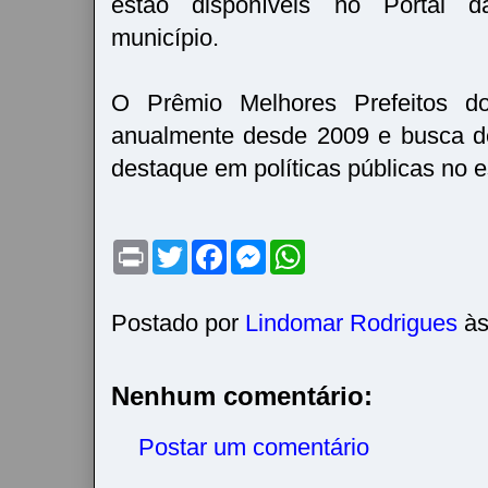
estão disponíveis no Portal d
município.
O Prêmio Melhores Prefeitos d
anualmente desde 2009 e busca d
destaque em políticas públicas no e
P
T
F
M
W
r
w
a
e
h
i
i
c
s
a
n
t
e
s
t
t
t
b
e
s
Postado por
Lindomar Rodrigues
à
e
o
n
A
r
o
g
p
k
e
p
r
Nenhum comentário:
Postar um comentário