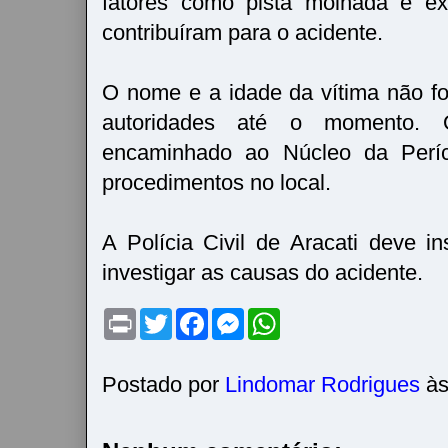
fatores como pista molhada e ex
contribuíram para o acidente.
O nome e a idade da vítima não f
autoridades até o momento.
encaminhado ao Núcleo da Perí
procedimentos no local.
A Polícia Civil de Aracati deve in
investigar as causas do acidente.
P
T
F
M
W
r
w
a
e
h
i
i
c
s
a
n
t
e
s
t
t
t
b
e
s
Postado por
Lindomar Rodrigues
à
e
o
n
A
r
o
g
p
k
e
p
r