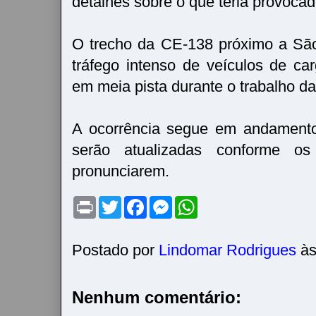
detalhes sobre o que teria provocad
O trecho da CE-138 próximo a Sã
tráfego intenso de veículos de car
em meia pista durante o trabalho d
A ocorrência segue em andamento
serão atualizadas conforme os
pronunciarem.
P
T
F
M
W
r
w
a
e
h
i
i
c
s
a
n
t
e
s
t
t
t
b
e
s
Postado por
Lindomar Rodrigues
à
e
o
n
A
r
o
g
p
k
e
p
r
Nenhum comentário: