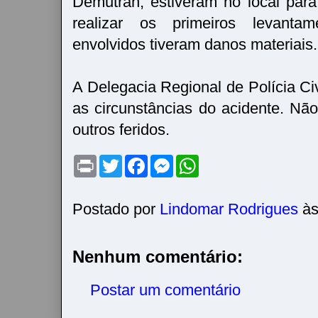
Demutran, estiveram no local para 
realizar os primeiros levanta
envolvidos tiveram danos materiais.
A Delegacia Regional de Polícia Civ
as circunstâncias do acidente. Nã
outros feridos.
P
T
F
M
W
r
w
a
e
h
i
i
c
s
a
n
t
e
s
t
t
t
b
e
s
Postado por
Lindomar Rodrigues
à
e
o
n
A
r
o
g
p
k
e
p
r
Nenhum comentário:
Postar um comentário