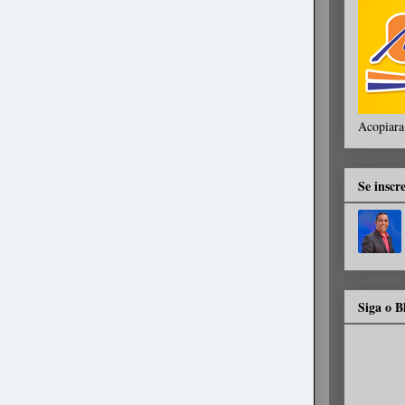
Acopiara
Se inscr
Siga o 