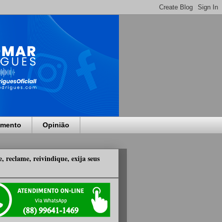
imento
Opinião
, reclame, reivindique, exija seus