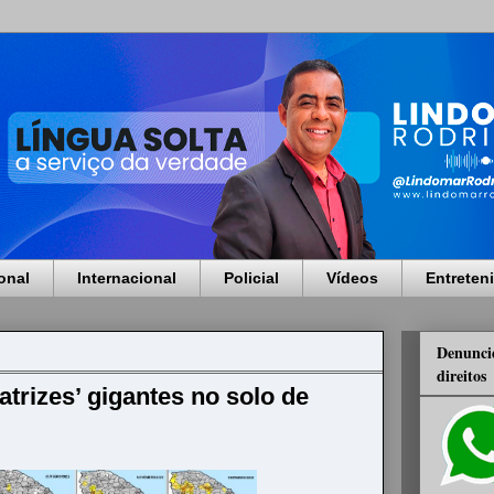
onal
Internacional
Policial
Vídeos
Entreten
Denuncie
direitos
atrizes’ gigantes no solo de