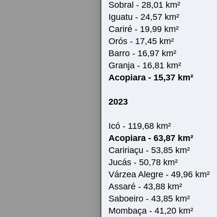
Sobral - 28,01 km²
Iguatu - 24,57 km²
Cariré - 19,99 km²
Orós - 17,45 km²
Barro - 16,97 km²
Granja - 16,81 km²
Acopiara - 15,37 km²
2023
Icó - 119,68 km²
Acopiara - 63,87 km²
Caririaçu - 53,85 km²
Jucás - 50,78 km²
Várzea Alegre - 49,96 km²
Assaré - 43,88 km²
Saboeiro - 43,85 km²
Mombaça - 41,20 km²