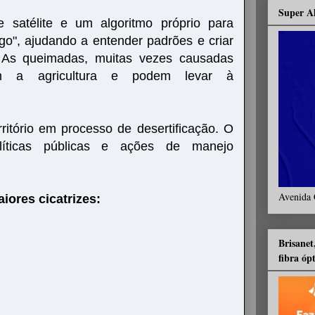
Super A
satélite e um algoritmo próprio para
ogo", ajudando a entender padrões e criar
. As queimadas, muitas vezes causadas
am a agricultura e podem levar à
itório em processo de desertificação. O
líticas públicas e ações de manejo
Avenida 
iores cicatrizes:
Brisanet
fibra óp