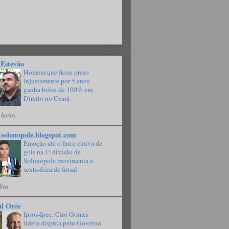
 Estevão
Homem que ficou preso
injustamente por 5 anos
ganha bolsa de 100% em
Direito no Ceará
 horas
solonopole.blogspot.com
Emoção até o fim e chuva de
gols na 1ª divisão de
Solonopole movimenta a
sexta-feira de futsal
dias
al Orós
Ipsos-Ipec: Ciro Gomes
lidera disputa pelo Governo