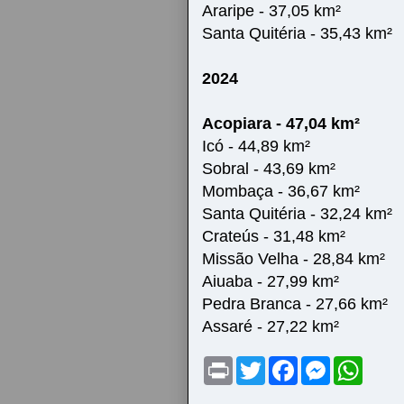
Araripe - 37,05 km²
Santa Quitéria - 35,43 km²
2024
Acopiara - 47,04 km²
Icó - 44,89 km²
Sobral - 43,69 km²
Mombaça - 36,67 km²
Santa Quitéria - 32,24 km²
Crateús - 31,48 km²
Missão Velha - 28,84 km²
Aiuaba - 27,99 km²
Pedra Branca - 27,66 km²
Assaré - 27,22 km²
P
T
F
M
W
r
w
a
e
h
i
i
c
s
a