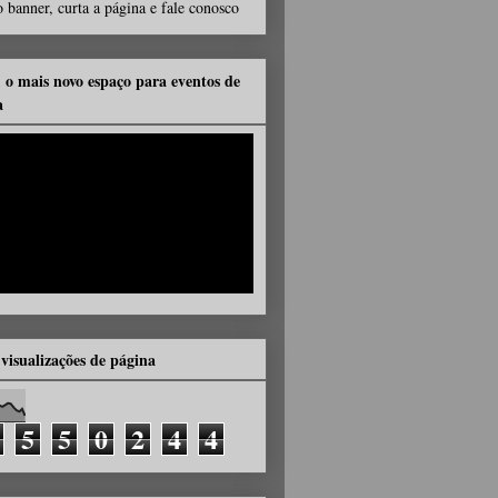
 banner, curta a página e fale conosco
, o mais novo espaço para eventos de
a
 visualizações de página
5
5
0
2
4
4