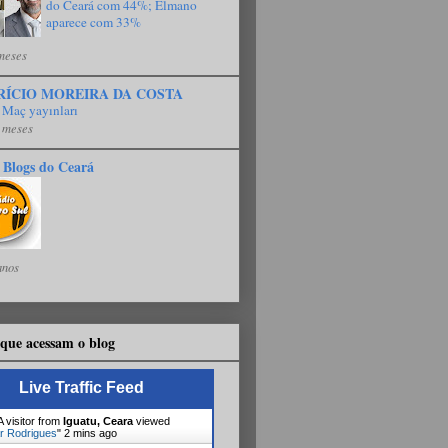
do Ceará com 44%; Elmano
aparece com 33%
meses
RÍCIO MOREIRA DA COSTA
 Maç yayınları
 meses
 Blogs do Ceará
anos
que acessam o blog
Live Traffic Feed
 visitor from
Iguatu, Ceara
viewed
r Rodrigues
"
2 mins ago