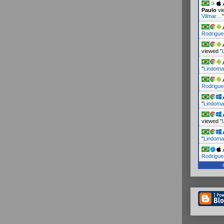
A
Paulo
vi
Vilmar…
A
Rodrigue
A
viewed "
A
"
Lindoma
A
Rodrigue
A
"
Lindoma
A
viewed "
A
"
Lindoma
A
Rodrigue