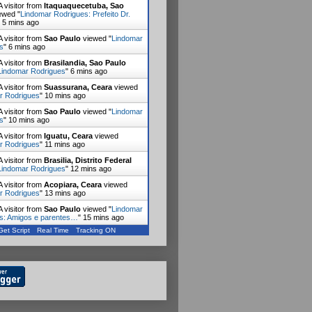
 visitor from
Itaquaquecetuba, Sao
ewed "
Lindomar Rodrigues: Prefeito Dr.
"
5 mins ago
 visitor from
Sao Paulo
viewed "
Lindomar
s
"
6 mins ago
 visitor from
Brasilandia, Sao Paulo
Lindomar Rodrigues
"
6 mins ago
 visitor from
Suassurana, Ceara
viewed
r Rodrigues
"
10 mins ago
 visitor from
Sao Paulo
viewed "
Lindomar
s
"
10 mins ago
 visitor from
Iguatu, Ceara
viewed
r Rodrigues
"
11 mins ago
 visitor from
Brasilia, Distrito Federal
Lindomar Rodrigues
"
12 mins ago
 visitor from
Acopiara, Ceara
viewed
r Rodrigues
"
13 mins ago
 visitor from
Sao Paulo
viewed "
Lindomar
s: Amigos e parentes…
"
15 mins ago
Get Script
Real Time
Tracking ON