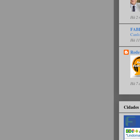
Há 2 
FAB
Canlı
Há 11
Rede
Há 7 
Cidades 
A
"
Lindoma