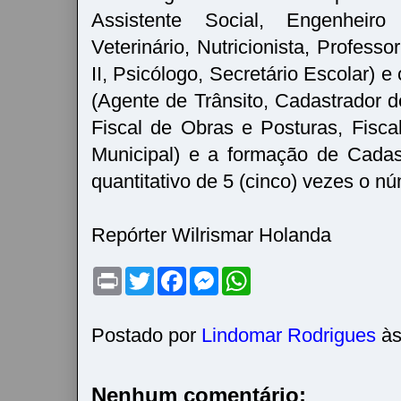
Assistente Social, Engenheir
Veterinário, Nutricionista, Profes
II, Psicólogo, Secretário Escolar) e
(Agente de Trânsito, Cadastrador d
Fiscal de Obras e Posturas, Fisc
Municipal) e a formação de Cada
quantitativo de 5 (cinco) vezes o n
Repórter Wilrismar Holanda
P
T
F
M
W
r
w
a
e
h
i
i
c
s
a
n
t
e
s
t
t
t
b
e
s
Postado por
Lindomar Rodrigues
à
e
o
n
A
r
o
g
p
k
e
p
r
Nenhum comentário: