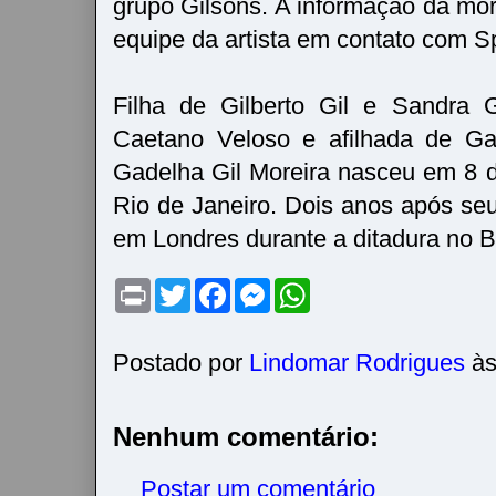
grupo Gilsons. A informação da mor
equipe da artista em contato com S
Filha de Gilberto Gil e Sandra 
Caetano Veloso e afilhada de Ga
Gadelha Gil Moreira nasceu em 8 
Rio de Janeiro. Dois anos após seu 
em Londres durante a ditadura no Br
P
T
F
M
W
r
w
a
e
h
i
i
c
s
a
n
t
e
s
t
t
t
b
e
s
Postado por
Lindomar Rodrigues
à
e
o
n
A
r
o
g
p
k
e
p
r
Nenhum comentário:
Postar um comentário