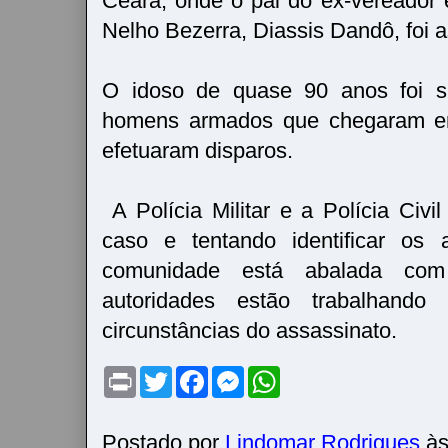
Ceará, onde o pai do ex-vereador 
Nelho Bezerra, Diassis Dandô, foi a
O idoso de quase 90 anos foi su
homens armados que chegaram e
efetuaram disparos.
A Polícia Militar e a Polícia Civi
caso e tentando identificar os 
comunidade está abalada co
autoridades estão trabalhando
circunstâncias do assassinato.
P
T
F
M
W
r
w
a
e
h
i
i
c
s
a
n
t
e
s
t
t
t
b
e
s
Postado por
Lindomar Rodrigues
à