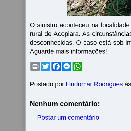
O sinistro aconteceu na localidade
rural de Acopiara. As circunstânci
desconhecidas. O caso está sob inv
Aguarde mais informações!
P
T
F
M
W
r
w
a
e
h
i
i
c
s
a
n
t
e
s
t
t
t
b
e
s
Postado por
Lindomar Rodrigues
à
e
o
n
A
r
o
g
p
k
e
p
r
Nenhum comentário:
Postar um comentário