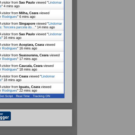
 visitor from
Sao Paulo
viewed "
Lindomar
s
"
4 mins ago
 visitor from
Milha, Ceara
viewed
r Rodrigues
"
6 mins ago
 visitor from
Singapore
viewed "
Lindomar
s: Terceira parcela do…
"
14 mins ago
 visitor from
Sao Paulo
viewed "
Lindomar
s
"
16 mins ago
 visitor from
Acopiara, Ceara
viewed
r Rodrigues
"
16 mins ago
 visitor from
Suassurana, Ceara
viewed
r Rodrigues
"
17 mins ago
 visitor from
Caucaia, Ceara
viewed
r Rodrigues
"
18 mins ago
 visitor from
Ceara
viewed "
Lindomar
s
"
18 mins ago
 visitor from
Iguatu, Ceara
viewed
r Rodrigues
"
22 mins ago
Get Script
Real Time
Tracking ON