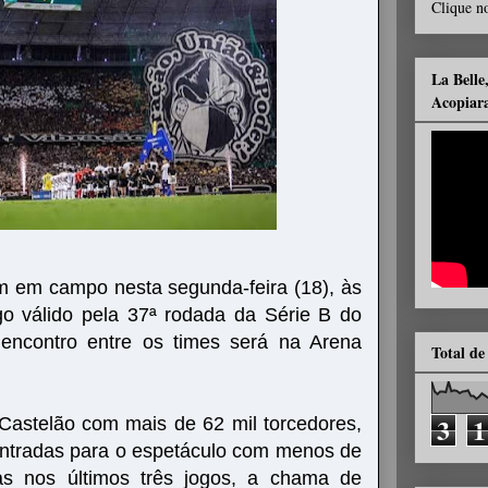
Clique no
La Belle
Acopiar
 em campo nesta segunda-feira (18), às
go válido pela 37ª rodada da Série B do
 encontro entre os times será na Arena
Total de
3
1
Castelão com mais de 62 mil torcedores,
entradas para o espetáculo com menos de
ias nos últimos três jogos, a chama de