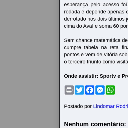
esperança pelo acesso fo
rodada e depende apenas de
derrotado nos dois últimos 
cima do Avaí e soma 60 pon
Sem chance matemática de c
cumpre tabela na reta f
pontos e vem de vitória sob
o terceiro triunfo como visi
Onde assistir: Sportv e P
P
T
F
M
W
r
w
a
e
h
i
i
c
s
a
n
t
e
s
t
t
t
b
e
s
Postado por
Lindomar Rodr
e
o
n
A
r
o
g
p
k
e
p
Nenhum comentário:
r