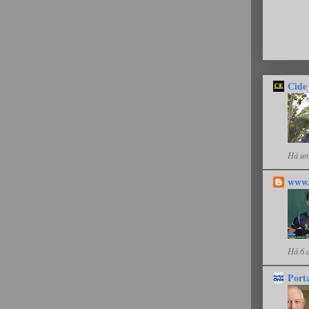
Cide
Há um
www.
Há 6 
Port