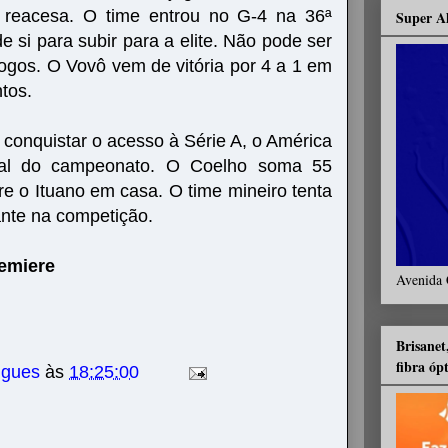
i reacesa. O time entrou no G-4 na 36ª
Super A
 si para subir para a elite. Não pode ser
jogos. O Vovô vem de vitória por 4 a 1 em
tos.
onquistar o acesso à Série A, o América
inal do campeonato. O Coelho soma 55
re o Ituano em casa. O time mineiro tenta
tante na competição.
remiere
Avenida 
Brisanet
fibra óp
igues
às
18:25:00