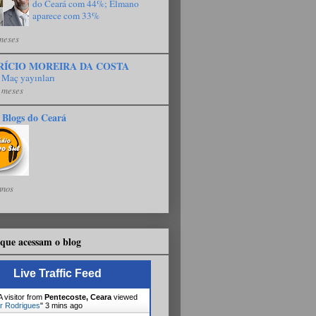
do Ceará com 44%; Elmano
aparece com 33%
meses
RÍCIO MOREIRA DA COSTA
 Maç yayınları
 meses
 Blogs do Ceará
anos
que acessam o blog
Live Traffic Feed
 visitor from
Pentecoste, Ceara
viewed
r Rodrigues
"
3 mins ago