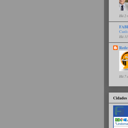
Há 2 
FAB
Canlı
Há 11
Rede
Há 7 
Cidades 
A
"
Lindoma