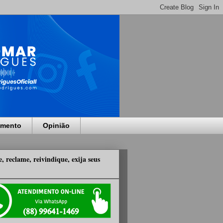
imento
Opinião
, reclame, reivindique, exija seus