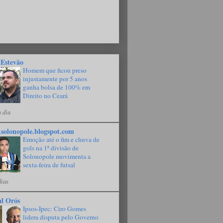
 Estevão
Homem que ficou preso
injustamente por 5 anos
ganha bolsa de 100% em
Direito no Ceará
 dia
solonopole.blogspot.com
Emoção até o fim e chuva de
gols na 1ª divisão de
Solonopole movimenta a
sexta-feira de futsal
dias
al Orós
Ipsos-Ipec: Ciro Gomes
lidera disputa pelo Governo