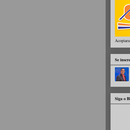
Acopiara
Se inscr
Siga o 