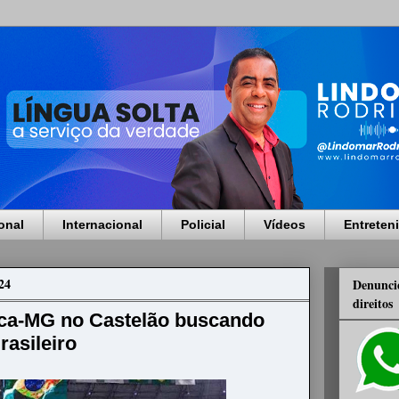
onal
Internacional
Policial
Vídeos
Entreten
24
Denuncie
direitos
ica-MG no Castelão buscando
rasileiro