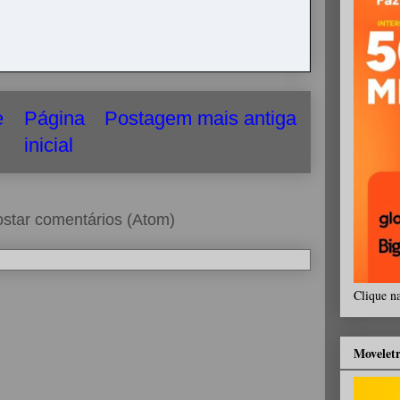
e
Página
Postagem mais antiga
inicial
star comentários (Atom)
Clique n
Movelet