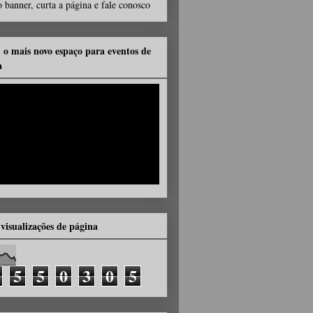
 banner, curta a página e fale conosco
, o mais novo espaço para eventos de
a
 visualizações de página
5
5
0
3
0
5