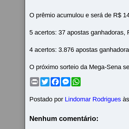
O prêmio acumulou e será de R$ 14
5 acertos: 37 apostas ganhadoras, 
4 acertos: 3.876 apostas ganhadora
O próximo sorteio da Mega-Sena será
P
T
F
M
W
r
w
a
e
h
i
i
c
s
a
n
t
e
s
t
t
t
b
e
s
Postado por
Lindomar Rodrigues
à
e
o
n
A
r
o
g
p
k
e
p
r
Nenhum comentário: