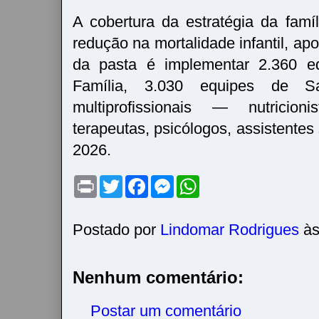
A cobertura da estratégia da famí
redução na mortalidade infantil, a
da pasta é implementar 2.360 
Família, 3.030 equipes de 
multiprofissionais — nutricionis
terapeutas, psicólogos, assistentes
2026.
P
T
F
M
W
r
w
a
e
h
i
i
c
s
a
n
t
e
s
t
t
t
b
e
s
Postado por
Lindomar Rodrigues
à
e
o
n
A
r
o
g
p
k
e
p
r
Nenhum comentário:
Postar um comentário