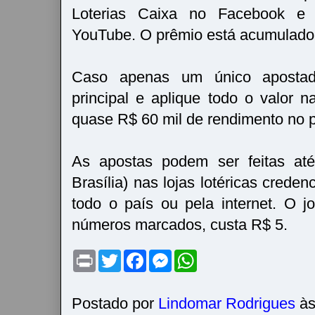
Loterias Caixa no Facebook e
YouTube. O prêmio está acumulado
Caso apenas um único apostad
principal e aplique todo o valor 
quase R$ 60 mil de rendimento no p
As apostas podem ser feitas até
Brasília) nas lojas lotéricas crede
todo o país ou pela internet. O 
números marcados, custa R$ 5.
P
T
F
M
W
r
w
a
e
h
i
i
c
s
a
n
t
e
s
t
t
t
b
e
s
Postado por
Lindomar Rodrigues
à
e
o
n
A