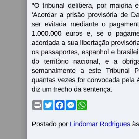
"O tribunal delibera, por maioria 
'Acordar a prisão provisória de D
ser evitada mediante o pagamen
1.000.000 euros e, se o pagamen
acordada a sua libertação provisóri
os passaportes, espanhol e brasileir
do território nacional, e a obr
semanalmente a este Tribunal P
quantas vezes for convocada pela A
diz um trecho da sentença.
P
T
F
M
W
r
w
a
e
h
i
i
c
s
a
n
t
e
s
t
t
t
b
e
s
Postado por
Lindomar Rodrigues
à
e
o
n
A
r
o
g
p
k
e
p