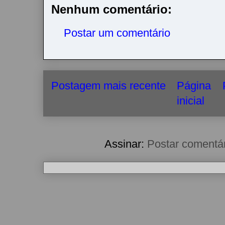
r
Nenhum comentário:
Postar um comentário
Postagem mais recente
Página
inicial
Assinar:
Postar comentá