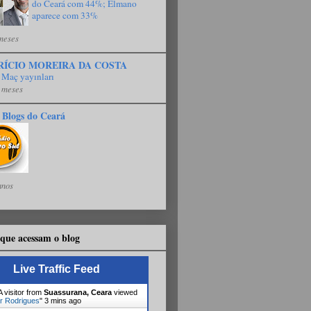
do Ceará com 44%; Elmano
aparece com 33%
meses
RÍCIO MOREIRA DA COSTA
 Maç yayınları
 meses
 Blogs do Ceará
anos
que acessam o blog
Live Traffic Feed
 visitor from
Suassurana, Ceara
viewed
r Rodrigues
"
3 mins ago