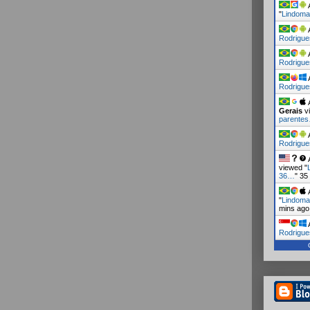
A
"
Lindoma
A
Rodrigue
A
Rodrigue
A
Rodrigue
A
Gerais
vi
parente
A
Rodrigue
A
viewed "
36…
"
35
A
"
Lindoma
mins ago
A
Rodrigue