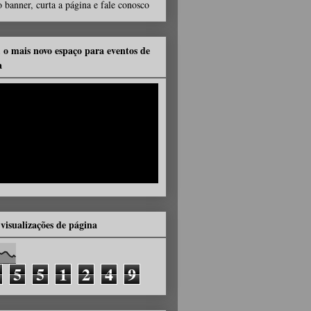
 banner, curta a página e fale conosco
, o mais novo espaço para eventos de
a
 visualizações de página
5
5
1
2
4
9