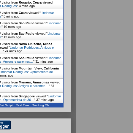
 visitor from
Rosario, Ceara
viewed
r Rodrigues
"
4 mins ago
 visitor from
Ceara
viewed "
Lindomar
s
"
5 mins ago
 visitor from
Sao Paulo
viewed "
Lindomar
s
"
10 mins ago
 visitor from
Sao Paulo
viewed "
Lindomar
s
"
13 mins ago
 visitor from
Novo Cruzeiro, Minas
ewed "
Lindomar Rodrigues: Amigos e
s…
"
24 mins ago
 visitor from
Sao Paulo
viewed "
Lindomar
s: Amigos e parentes…
"
31 mins ago
 visitor from
Mountain View, California
Lindomar Rodrigues: Optometrista de
 mins ago
 visitor from
Manaus, Amazonas
viewed
r Rodrigues: Amigos e parentes…
"
37
 visitor from
Singapore
viewed "
Lindomar
s: Optometrista de 36…
"
37 mins ago
Get Script
Real Time
Tracking ON