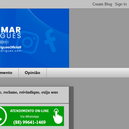
imento
Opinião
, reclame, reivindique, exija seus