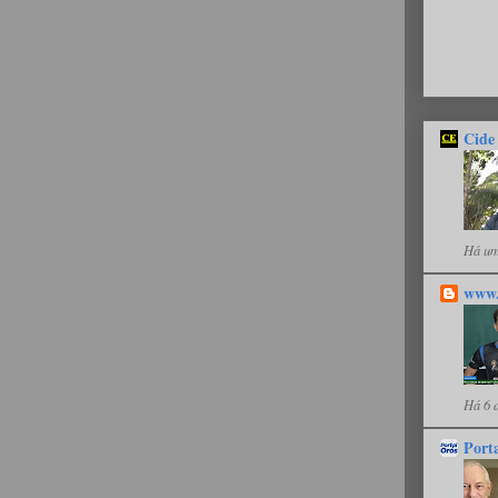
Cide
Há um
www.
Há 6 
Port