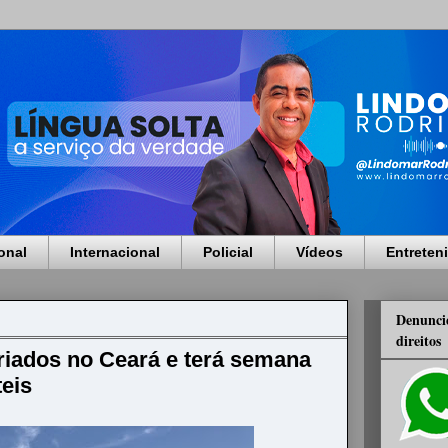
onal
Internacional
Policial
Vídeos
Entreten
Denuncie
direitos
riados no Ceará e terá semana
teis