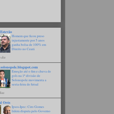
 Estevão
Homem que ficou preso
injustamente por 5 anos
ganha bolsa de 100% em
Direito no Ceará
 dia
solonopole.blogspot.com
Emoção até o fim e chuva de
gols na 1ª divisão de
Solonopole movimenta a
sexta-feira de futsal
dias
al Orós
Ipsos-Ipec: Ciro Gomes
lidera disputa pelo Governo