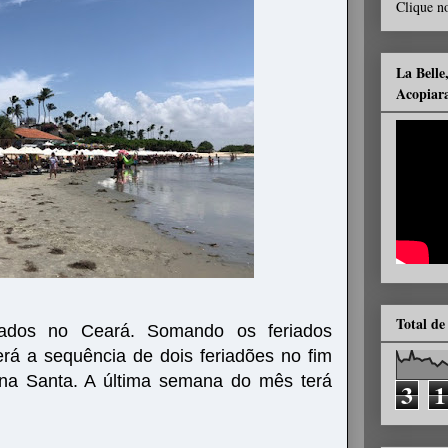
Clique no
La Belle
Acopiar
Total de
ados no Ceará. Somando os feriados
erá a sequência de dois feriadões no fim
a Santa. A última semana do mês terá
3
1