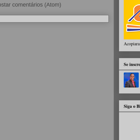
star comentários (Atom)
Acopiara
Se inscr
Siga o 