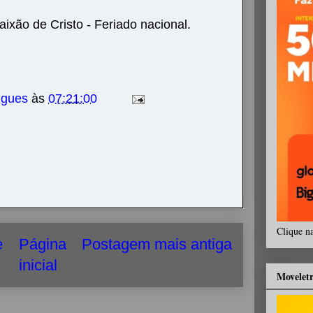
aixão de Cristo - Feriado nacional.
igues
às
07:21:00
Clique n
e
Página
Postagem mais antiga
inicial
Movelet