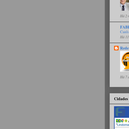
Há 2 
FAB
Canlı
Há 11
Rede
Há 7 
Cidades 
A
"
Lindoma