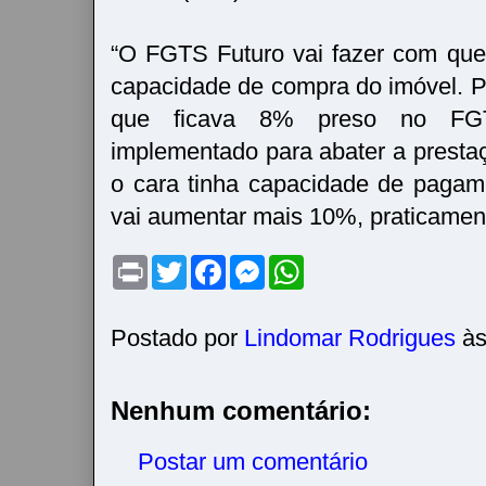
“O FGTS Futuro vai fazer com qu
capacidade de compra do imóvel. Po
que ficava 8% preso no FGT
implementado para abater a prest
o cara tinha capacidade de paga
vai aumentar mais 10%, praticament
P
T
F
M
W
r
w
a
e
h
i
i
c
s
a
n
t
e
s
t
t
t
b
e
s
Postado por
Lindomar Rodrigues
à
e
o
n
A
r
o
g
p
k
e
p
r
Nenhum comentário:
Postar um comentário