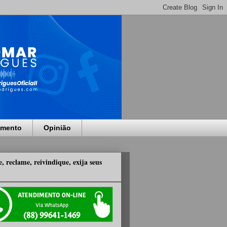
imento
Opinião
, reclame, reivindique, exija seus