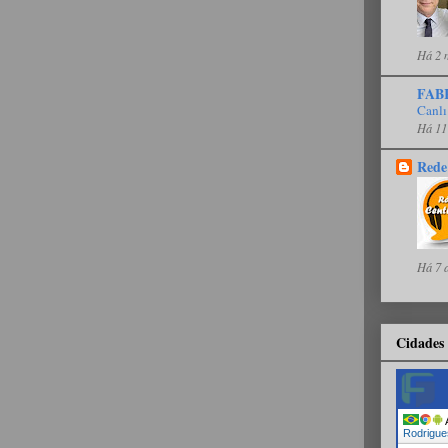
Há 2 
FAB
Canlı
Há 11
Rede
Há 7 
Cidades 
A
Rodrigue