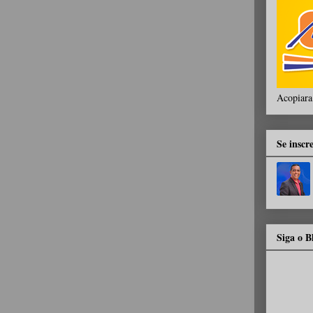
Acopiara
Se inscr
Siga o 