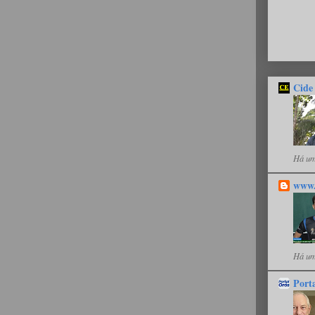
Cide
Há um
www.
Há um
Port