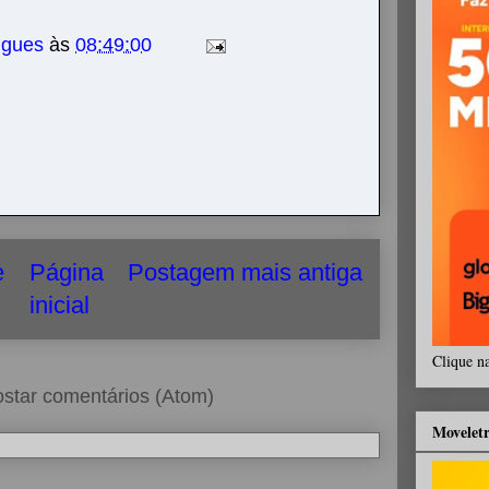
igues
às
08:49:00
e
Página
Postagem mais antiga
inicial
Clique n
star comentários (Atom)
Movelet