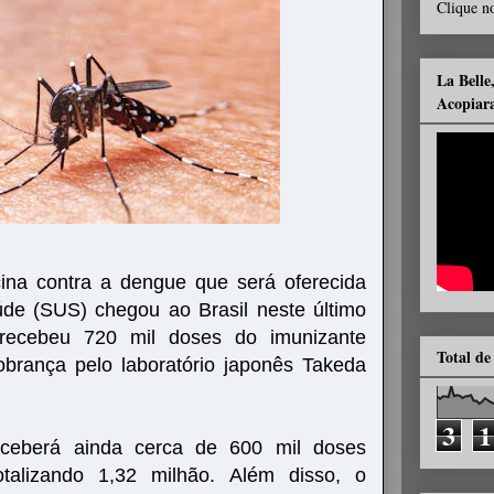
Clique no
La Belle
Acopiar
ina contra a dengue que será oferecida
de (SUS) chegou ao Brasil neste último
recebeu 720 mil doses do imunizante
Total de
brança pelo laboratório japonês Takeda
3
1
eceberá ainda cerca de 600 mil doses
totalizando 1,32 milhão. Além disso, o