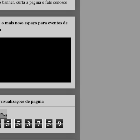
 banner, curta a página e fale conosco
, o mais novo espaço para eventos de
a
 visualizações de página
5
5
3
7
5
9