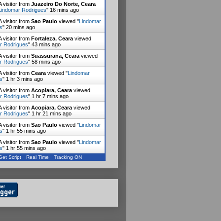
 visitor from
Juazeiro Do Norte, Ceara
Lindomar Rodrigues
"
16 mins ago
 visitor from
Sao Paulo
viewed "
Lindomar
s
"
20 mins ago
 visitor from
Fortaleza, Ceara
viewed
r Rodrigues
"
43 mins ago
 visitor from
Suassurana, Ceara
viewed
r Rodrigues
"
58 mins ago
 visitor from
Ceara
viewed "
Lindomar
s
"
1 hr 4 mins ago
 visitor from
Acopiara, Ceara
viewed
r Rodrigues
"
1 hr 7 mins ago
 visitor from
Acopiara, Ceara
viewed
r Rodrigues
"
1 hr 21 mins ago
 visitor from
Sao Paulo
viewed "
Lindomar
s
"
1 hr 55 mins ago
 visitor from
Sao Paulo
viewed "
Lindomar
s
"
1 hr 55 mins ago
Get Script
Real Time
Tracking ON