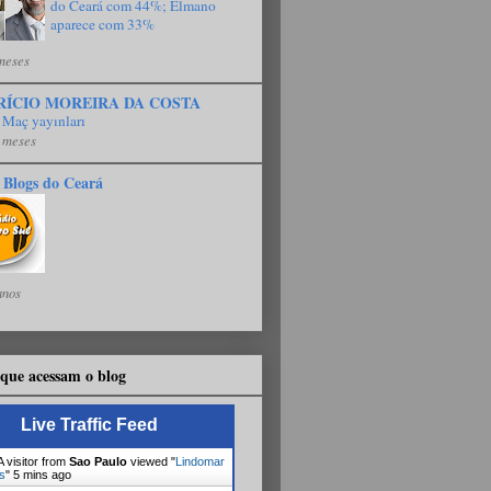
do Ceará com 44%; Elmano
aparece com 33%
meses
RÍCIO MOREIRA DA COSTA
 Maç yayınları
 meses
 Blogs do Ceará
anos
que acessam o blog
Live Traffic Feed
 visitor from
Sao Paulo
viewed "
Lindomar
s
"
5 mins ago