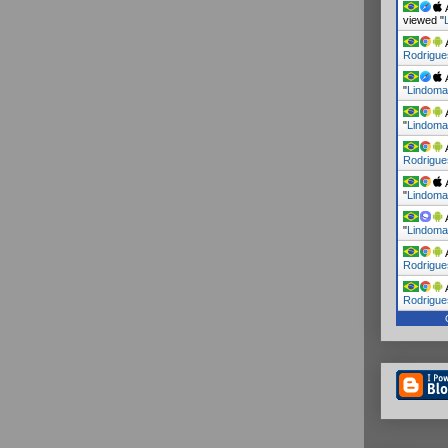
A
viewed "
A
Rodrigue
A
"
Lindoma
A
"
Lindoma
A
Rodrigue
A
"
Lindoma
A
"
Lindoma
A
Rodrigue
A
Rodrigue