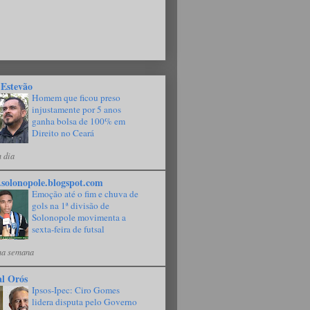
 Estevão
Homem que ficou preso
injustamente por 5 anos
ganha bolsa de 100% em
Direito no Ceará
 dia
solonopole.blogspot.com
Emoção até o fim e chuva de
gols na 1ª divisão de
Solonopole movimenta a
sexta-feira de futsal
a semana
al Orós
Ipsos-Ipec: Ciro Gomes
lidera disputa pelo Governo