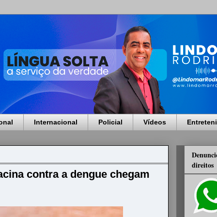
onal
Internacional
Policial
Vídeos
Entreten
Denuncie
direitos
acina contra a dengue chegam