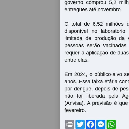
governo comprou 5,2 mil
entregues até novembro.
O total de 6,52 milhões 
disponível no laboratóri
limitada de produção da 
pessoas serão vacinadas
requer a aplicação de duas
entre elas.
Em 2024, o público-alvo s
anos. Essa faixa etária co
por dengue, depois de pes
não foi liberada pela Ag
(Anvisa). A previsão é qu
fevereiro.
P
T
F
M
W
r
w
a
e
h