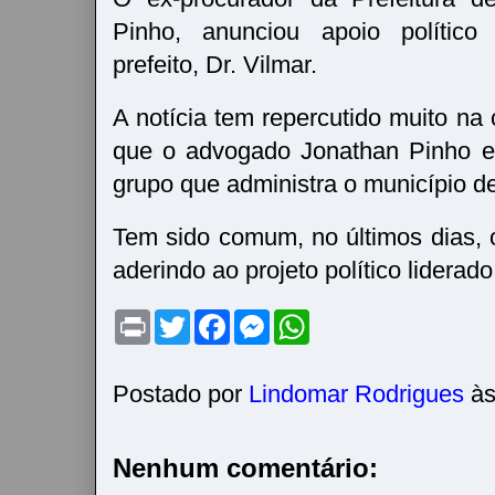
Pinho, anunciou apoio político
prefeito, Dr. Vilmar.
A notícia tem repercutido muito na
que o advogado Jonathan Pinho er
grupo que administra o município 
Tem sido comum, no últimos dias,
aderindo ao projeto político liderado
P
T
F
M
W
r
w
a
e
h
i
i
c
s
a
n
t
e
s
t
t
t
b
e
s
Postado por
Lindomar Rodrigues
à
e
o
n
A
r
o
g
p
k
e
p
r
Nenhum comentário: