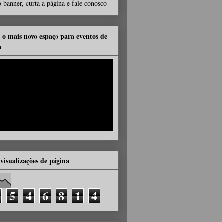
 banner, curta a página e fale conosco
, o mais novo espaço para eventos de
a
 visualizações de página
5
4
6
8
1
4