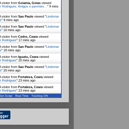
 visitor from
Goiania, Goias
viewed
r Rodrigues: Amigos e parentes…
"
9 mins
 visitor from
Sao Paulo
viewed "
Lindomar
s
"
9 mins ago
 visitor from
Sao Paulo
viewed "
Lindomar
s
"
10 mins ago
 visitor from
Cedro, Ceara
viewed
r Rodrigues
"
17 mins ago
 visitor from
Sao Paulo
viewed "
Lindomar
s
"
18 mins ago
 visitor from
Iguatu, Ceara
viewed
r Rodrigues
"
20 mins ago
 visitor from
Sao Paulo
viewed "
Lindomar
s
"
20 mins ago
 visitor from
Fortaleza, Ceara
viewed
r Rodrigues
"
23 mins ago
 visitor from
Fortaleza, Ceara
viewed
r Rodrigues
"
23 mins ago
Get Script
Real Time
Tracking ON