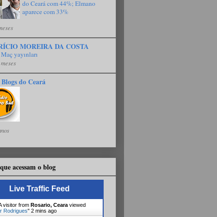
do Ceará com 44%; Elmano
aparece com 33%
meses
RÍCIO MOREIRA DA COSTA
 Maç yayınları
 meses
 Blogs do Ceará
anos
que acessam o blog
Live Traffic Feed
 visitor from
Rosario, Ceara
viewed
r Rodrigues
"
2 mins ago