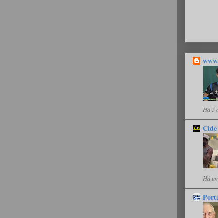
www.
Há 5 
Cide
Há um
Port