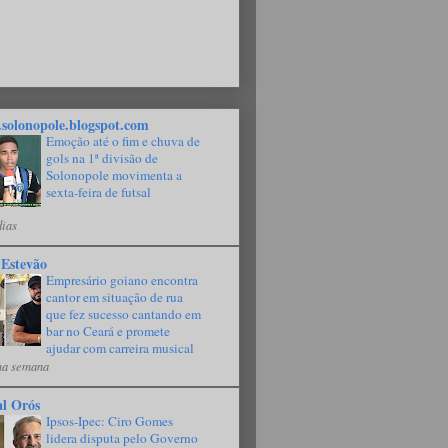
solonopole.blogspot.com
Emoção até o fim e chuva de
gols na 1ª divisão de
Solonopole movimenta a
sexta-feira de futsal
dias
 Estevão
Empresário goiano encontra
cantor em situação de rua
que fez sucesso cantando em
bar no Ceará e promete
ajudar com carreira musical
a semana
al Orós
Ipsos-Ipec: Ciro Gomes
lidera disputa pelo Governo