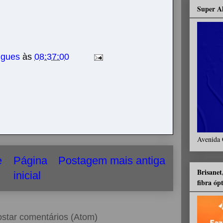
Super A
igues
às
08:37:00
Avenida 
e
Página
Postagem mais antiga
Brisanet
inicial
fibra óp
star comentários (Atom)