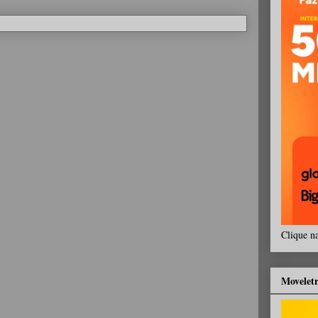
Clique n
Movelet