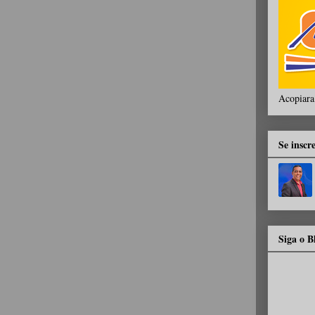
Acopiara
Se inscr
Siga o 