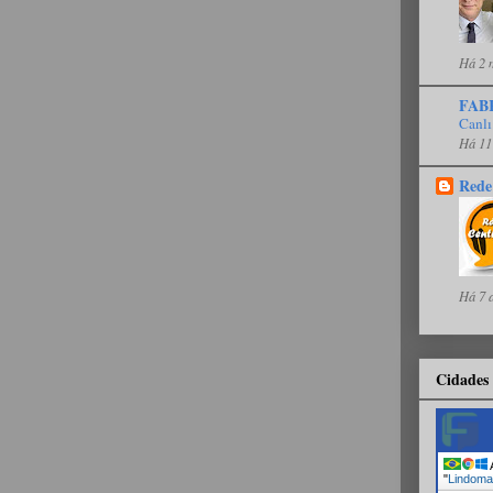
Há 2 
FAB
Canlı
Há 11
Rede
Há 7 
Cidades 
A
"
Lindoma