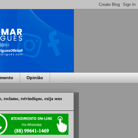
imento
Opinião
, reclame, reivindique, exija seus