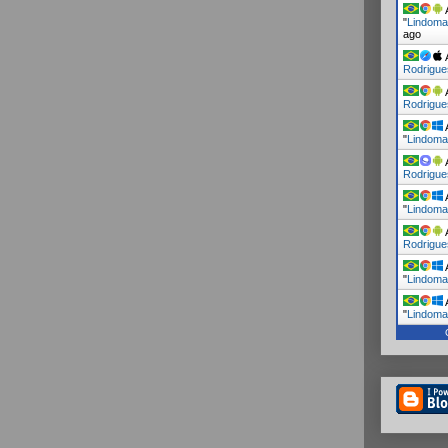
A
"
Lindoma
ago
A
Rodrigue
A
Rodrigue
A
"
Lindoma
A
Rodrigue
A
"
Lindoma
A
Rodrigue
A
"
Lindoma
A
"
Lindoma