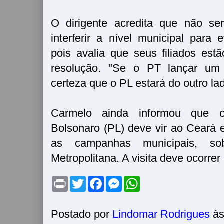
O dirigente acredita que não se
interferir a nível municipal para 
pois avalia que seus filiados es
resolução. "Se o PT lançar um 
certeza que o PL estará do outro la
Carmelo ainda informou que o 
Bolsonaro (PL) deve vir ao Ceará 
as campanhas municipais, so
Metropolitana. A visita deve ocorrer
P
T
F
M
W
r
w
a
e
h
i
i
c
s
a
n
t
e
s
t
t
t
b
e
s
Postado por
Lindomar Rodrigues
à
e
o
n
A