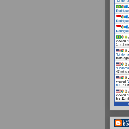
"
Lindoma
A
Rodrigue
A
Rodrigue
A
Rodrigue
A
viewed "
1 hr 1 mi
A
"
Lindoma
mins ago
A
"
Lindoma
47 mins 
A
viewed "
80…
"
1 
A
viewed "
hrs 11 m