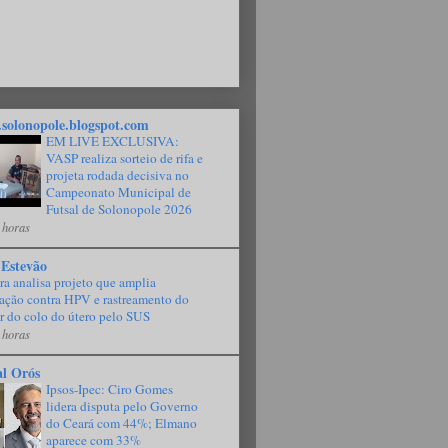
solonopole.blogspot.com
EM LIVE EXCLUSIVA:
VASP realiza sorteio de rifa e
projeta rodada decisiva no
Campeonato Municipal de
Futsal de Solonopole 2026
 horas
 Estevão
a analisa projeto que amplia
ação contra HPV e rastreamento do
r do colo do útero pelo SUS
 horas
al Orós
Ipsos-Ipec: Ciro Gomes
lidera disputa pelo Governo
do Ceará com 44%; Elmano
aparece com 33%