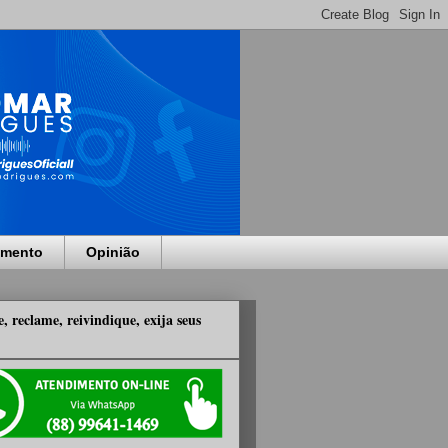
imento
Opinião
, reclame, reivindique, exija seus