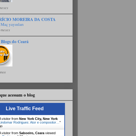
meses
RÍCIO MOREIRA DA COSTA
 Maç yayınları
 meses
 Blogs do Ceará
anos
que acessam o blog
Live Traffic Feed
 visitor from
New York City, New York
Lindomar Rodrigues: Ator e compositor…
"
go
 visitor from
Saboeiro, Ceara
viewed