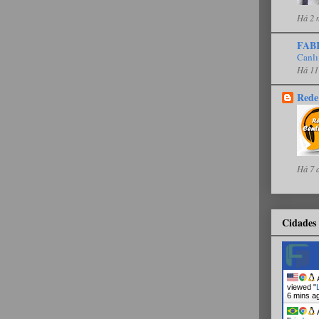
Há 2 
FAB
Canlı
Há 11
Rede
Há 7 
Cidades 
A
viewed "
6 mins a
A