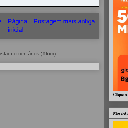
e
Página
Postagem mais antiga
inicial
star comentários (Atom)
Clique n
Movelet