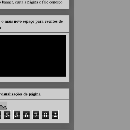
 banner, curta a página e fale conosco
, o mais novo espaço para eventos de
a
 visualizações de página
5
5
6
7
0
2