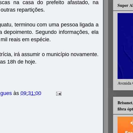
scas na casa do prefeito afastado, na
Super A
 outras repartições.
guatu, terminou com uma pessoa ligada a
ra depoimento. Segundo informações, ela
mil reais em espécie.
trícia, irá assumir o município novamente.
as 18h de hoje.
Avenida 
igues
às
09:31:00
Brisanet
fibra óp