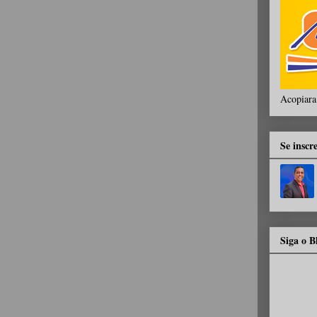
Acopiara
Se inscr
Siga o 