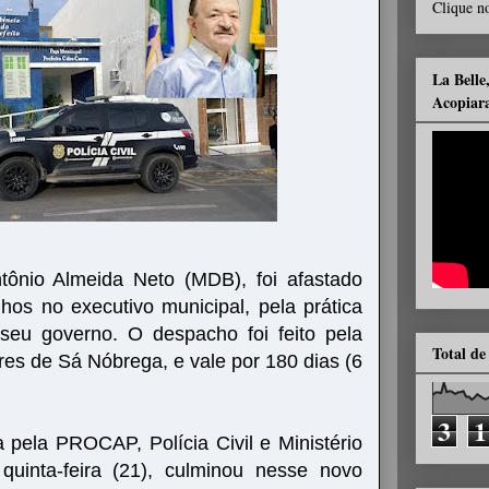
Clique no
La Belle
Acopiar
ntônio Almeida Neto (MDB), foi afastado
lhos no executivo municipal, pela prática
seu governo. O despacho foi feito pela
Total de
es de Sá Nóbrega, e vale por 180 dias (6
3
1
pela PROCAP, Polícia Civil e Ministério
quinta-feira (21), culminou nesse novo