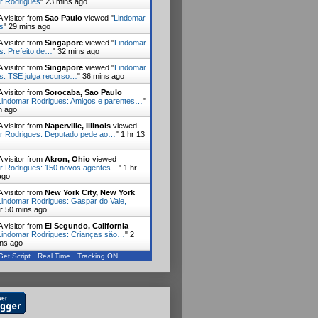
r Rodrigues
"
23 mins ago
 visitor from
Sao Paulo
viewed "
Lindomar
s
"
29 mins ago
 visitor from
Singapore
viewed "
Lindomar
s: Prefeito de…
"
32 mins ago
 visitor from
Singapore
viewed "
Lindomar
s: TSE julga recurso…
"
36 mins ago
 visitor from
Sorocaba, Sao Paulo
Lindomar Rodrigues: Amigos e parentes…
"
n ago
 visitor from
Naperville, Illinois
viewed
r Rodrigues: Deputado pede ao…
"
1 hr 13
 visitor from
Akron, Ohio
viewed
r Rodrigues: 150 novos agentes…
"
1 hr
ago
 visitor from
New York City, New York
Lindomar Rodrigues: Gaspar do Vale,
hr 50 mins ago
 visitor from
El Segundo, California
Lindomar Rodrigues: Crianças são…
"
2
ins ago
Get Script
Real Time
Tracking ON