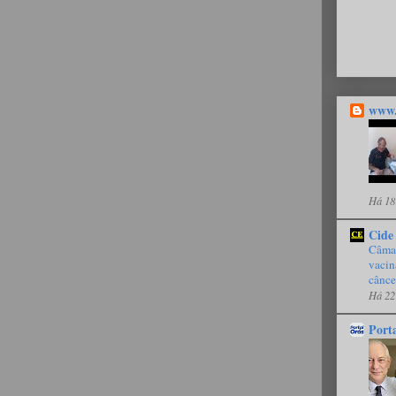
www.
Há 18
Cide
Câmar
vacin
cânce
Há 22
Port