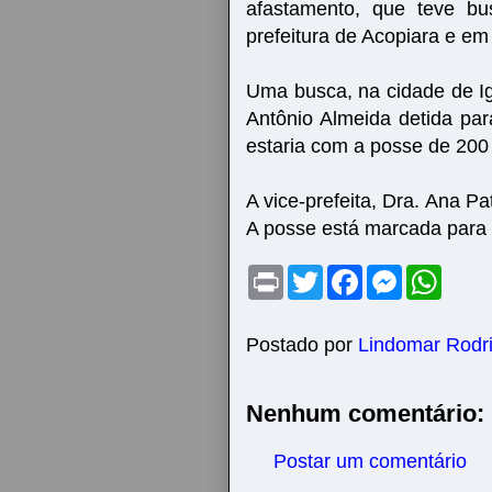
afastamento, que teve bu
prefeitura de Acopiara e em
Uma busca, na cidade de I
Antônio Almeida detida pa
estaria com a posse de 200 
A vice-prefeita, Dra. Ana Pa
A posse está marcada para 
P
T
F
M
W
r
w
a
e
h
i
i
c
s
a
n
t
e
s
t
t
t
b
e
s
Postado por
Lindomar Rodr
e
o
n
A
r
o
g
p
k
e
p
Nenhum comentário:
r
Postar um comentário