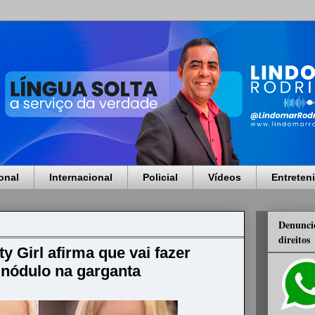
onal
Internacional
Policial
Vídeos
Entreten
Denuncie
direitos
y Girl afirma que vai fazer
nódulo na garganta