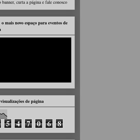
 banner, curta a página e fale conosco
, o mais novo espaço para eventos de
a
 visualizações de página
5
4
7
0
6
8