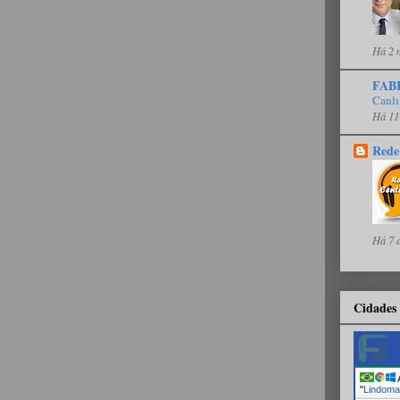
Há 2 
FAB
Canlı
Há 11
Rede
Há 7 
Cidades 
A
Rodrigue