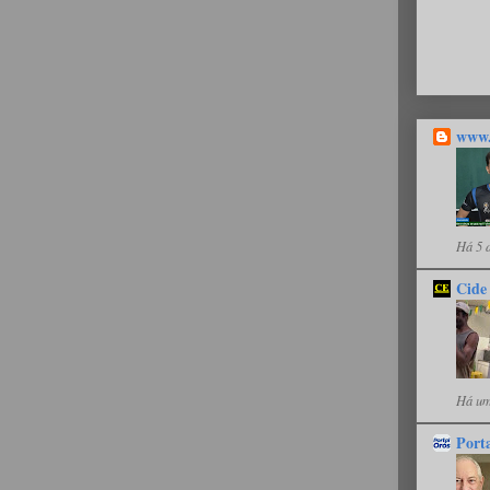
www.
Há 5 
Cide
Há um
Port