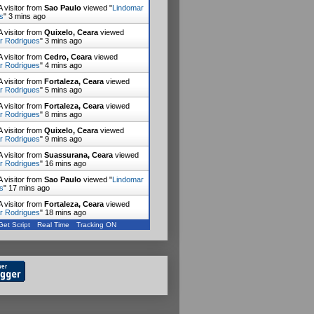
 visitor from
Iguatu, Ceara
viewed
r Rodrigues
"
2 mins ago
 visitor from
Sao Paulo
viewed "
Lindomar
s
"
3 mins ago
 visitor from
Quixelo, Ceara
viewed
r Rodrigues
"
3 mins ago
 visitor from
Cedro, Ceara
viewed
r Rodrigues
"
4 mins ago
 visitor from
Fortaleza, Ceara
viewed
r Rodrigues
"
5 mins ago
 visitor from
Fortaleza, Ceara
viewed
r Rodrigues
"
8 mins ago
 visitor from
Quixelo, Ceara
viewed
r Rodrigues
"
9 mins ago
 visitor from
Suassurana, Ceara
viewed
r Rodrigues
"
16 mins ago
 visitor from
Sao Paulo
viewed "
Lindomar
s
"
17 mins ago
Get Script
Real Time
Tracking ON
 visitor from
Fortaleza, Ceara
viewed
r Rodrigues
"
18 mins ago