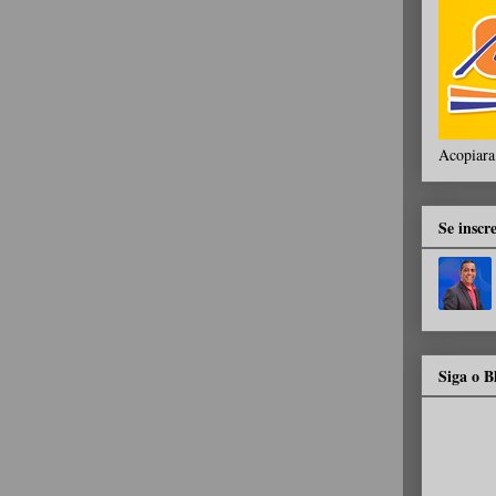
Acopiara
Se inscr
Siga o 