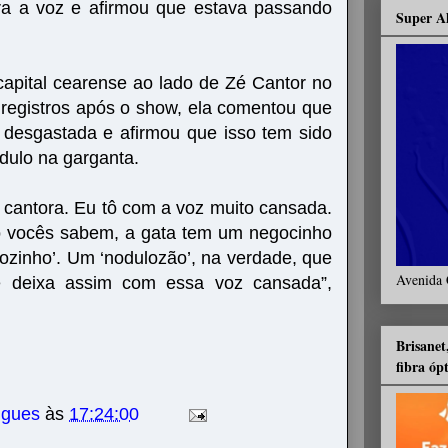
ara a voz e afirmou que estava passando
Super A
 capital cearense ao lado de Zé Cantor no
m registros após o show, ela comentou que
 desgastada e afirmou que isso tem sido
dulo na garganta.
 cantora. Eu tô com a voz muito cansada.
o vocês sabem, a gata tem um negocinho
ozinho’. Um ‘nodulozão’, na verdade, que
Avenida 
 deixa assim com essa voz cansada”,
Brisanet
fibra óp
igues
às
17:24:00