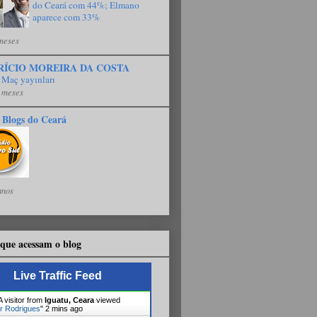
do Ceará com 44%; Elmano
aparece com 33%
meses
RÍCIO MOREIRA DA COSTA
 Maç yayınları
 meses
 Blogs do Ceará
anos
que acessam o blog
Live Traffic Feed
 visitor from
Sao Paulo
viewed "
Lindomar
s
"
1 secs ago