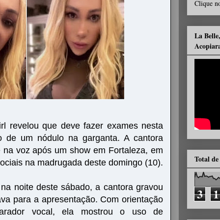
Clique no
La Belle
Acopiar
irl revelou que deve fazer exames nesta
o de um nódulo na garganta. A cantora
e na voz após um show em Fortaleza, em
Total de
sociais na madrugada deste domingo (10).
na noite deste sábado, a cantora gravou
3
1
ava para a apresentação. Com orientação
parador vocal, ela mostrou o uso de