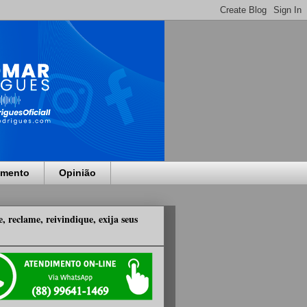
imento
Opinião
, reclame, reivindique, exija seus