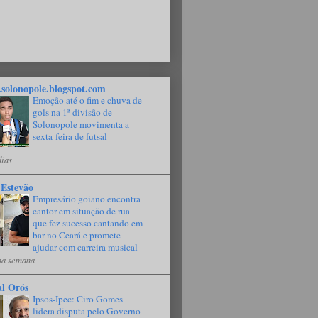
solonopole.blogspot.com
Emoção até o fim e chuva de
gols na 1ª divisão de
Solonopole movimenta a
sexta-feira de futsal
dias
 Estevão
Empresário goiano encontra
cantor em situação de rua
que fez sucesso cantando em
bar no Ceará e promete
ajudar com carreira musical
a semana
al Orós
Ipsos-Ipec: Ciro Gomes
lidera disputa pelo Governo