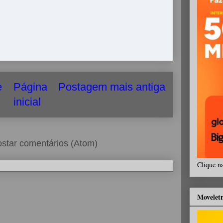
e
Página
Postagem mais antiga
inicial
star comentários (Atom)
Clique n
Movelet