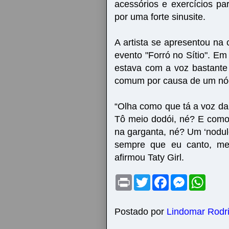
acessórios e exercícios p
por uma forte sinusite.
A artista se apresentou na
evento "Forró no Sítio". E
estava com a voz bastante
comum por causa de um nó
“Olha como que tá a voz da
Tô meio dodói, né? E com
na garganta, né? Um ‘nodul
sempre que eu canto, me
afirmou Taty Girl.
P
T
F
M
W
r
w
a
e
h
i
i
c
s
a
n
t
e
s
t
t
t
b
e
s
Postado por
Lindomar Rodr
e
o
n
A
r
o
g
p