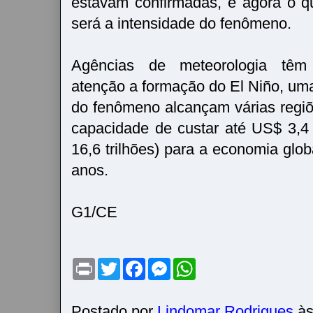
estavam confirmadas, e agora o q
será a intensidade do fenômeno.
Agências de meteorologia tê
atenção a formação do El Niño, um
do fenômeno alcançam várias regi
capacidade de custar até US$ 3,4 
16,6 trilhões) para a economia glo
anos.
G1/CE
P
T
F
M
W
r
w
a
e
h
i
i
c
s
a
n
t
e
s
t
t
t
b
e
s
Postado por
Lindomar Rodrigues
à