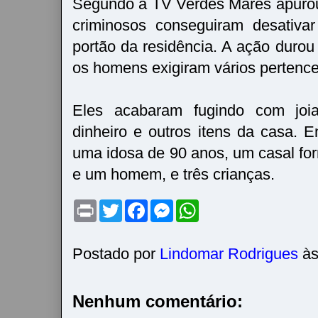
Segundo a TV Verdes Mares apurou
criminosos conseguiram desativar
portão da residência. A ação durou
os homens exigiram vários pertence
Eles acabaram fugindo com joi
dinheiro e outros itens da casa. E
uma idosa de 90 anos, um casal f
e um homem, e três crianças.
P
T
F
M
W
r
w
a
e
h
i
i
c
s
a
n
t
e
s
t
t
t
b
e
s
Postado por
Lindomar Rodrigues
à
e
o
n
A
r
o
g
p
k
e
p
r
Nenhum comentário: