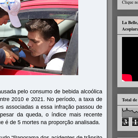
Clique no
La Belle
Acopiar
causada pelo consumo de bebida alcoólica
ntre 2010 e 2021. No período, a taxa de
Total de
tes associadas a essa infração passou de
Apesar da queda, o índice mais recente
3
1
ue é de 5 mortes na proporção analisada.
udo "Panorama dos acidentes de trânsito