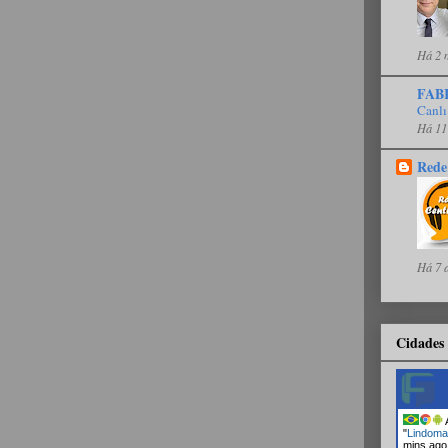
Há 2 
FAB
Canlı
Há 11
Rede
Há 7 
Cidades 
A
"
Lindoma
mins ago