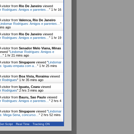
 visitor from
Rio De Janeiro
viewed
r Rodrigues: Amigos e parentes…
"
1 hr 16
 visitor from
Valenca, Rio De Janeiro
Lindomar Rodrigues: Amigos e parentes…
"
mins ago
 visitor from
Rio De Janeiro
viewed
r Rodrigues: Amigos e parentes…
"
1 hr 19
 visitor from
Senador Melo Viana, Minas
ewed "
Lindomar Rodrigues: Amigos e
s…
"
1 hr 21 mins ago
 visitor from
Singapore
viewed "
Lindomar
s: Iguatu empata com a…
"
1 hr 25 mins
 visitor from
Boa Vista, Roraima
viewed
r Rodrigues
"
1 hr 35 mins ago
 visitor from
Iguatu, Ceara
viewed
r Rodrigues
"
2 hrs 3 mins ago
 visitor from
Bauru, Sao Paulo
viewed
r Rodrigues: Amigos e parentes…
"
2 hrs 4
 visitor from
Singapore
viewed "
Lindomar
es: Mega-Sena, concurso…
"
2 hrs 52 mins
Get Script
Real Time
Tracking ON