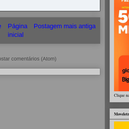
e
Página
Postagem mais antiga
inicial
star comentários (Atom)
Clique n
Movelet