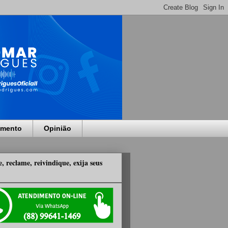
imento
Opinião
, reclame, reivindique, exija seus