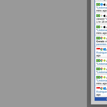
A
"
Lindoma
mins ago
A
viewed "
1 hr 18 
A
"
Lindoma
mins ago
A
Gerais
vi
parente
A
Rodrigue
ago
A
"
Lindoma
A
"
Lindoma
A
"
Lindoma
mins ago
A
Rodrigu
ago