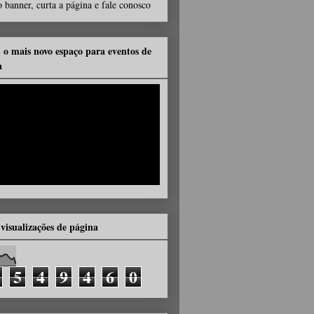
 banner, curta a página e fale conosco
, o mais novo espaço para eventos de
a
 visualizações de página
5
4
9
4
6
0