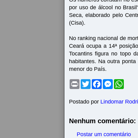
por uso de álcool no Brasi
Seca, elaborado pelo Cent
(Cisa).
No ranking nacional de mort
Ceará ocupa a 14ª posiçã
Tocantins figura no topo d
habitantes. Na outra ponta 
menor do País.
P
T
F
M
W
r
w
a
e
h
i
i
c
s
a
n
t
e
s
t
t
t
b
e
s
Postado por
Lindomar Rodr
e
o
n
A
r
o
g
p
k
e
p
Nenhum comentário:
r
Postar um comentário