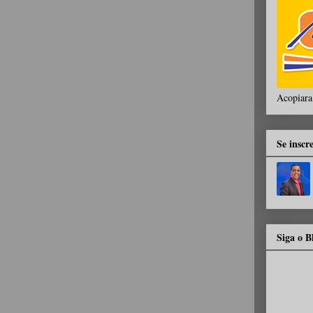
Acopiara
Se inscr
Siga o 