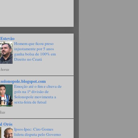
 Estevão
Homem que ficou preso
injustamente por 5 anos
ganha bolsa de 100% em
Direito no Ceará
 horas
solonopole.blogspot.com
Emoção até o fim e chuva de
gols na 1ª divisão de
Solonopole movimenta a
sexta-feira de futsal
dias
al Orós
Ipsos-Ipec: Ciro Gomes
lidera disputa pelo Governo