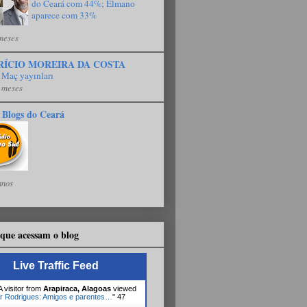
do Ceará com 44%; Elmano
aparece com 33%
meses
RÍCIO MOREIRA DA COSTA
 Maç yayınları
 meses
 Blogs do Ceará
anos
que acessam o blog
Live Traffic Feed
 visitor from
Arapiraca, Alagoas
viewed
r Rodrigues: Amigos e parentes…
"
47