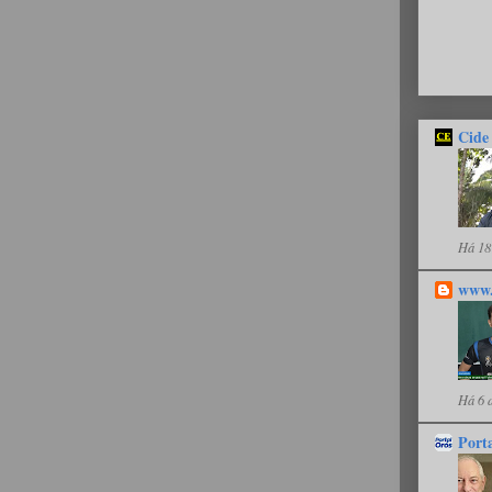
Cide
Há 18
www.
Há 6 
Port