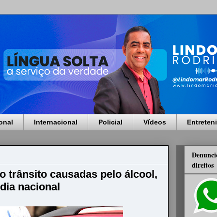
onal
Internacional
Policial
Vídeos
Entreten
Denuncie
direitos
 trânsito causadas pelo álcool,
dia nacional