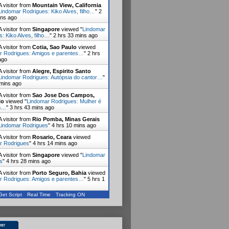
 visitor from
Mountain View, California
Lindomar Rodrigues: Kiko Alves, filho…
"
2
ins ago
 visitor from
Singapore
viewed "
Lindomar
: Kiko Alves, filho…
"
2 hrs 33 mins ago
 visitor from
Cotia, Sao Paulo
viewed
r Rodrigues: Amigos e parentes…
"
2 hrs
ago
 visitor from
Alegre, Espirito Santo
Lindomar Rodrigues: Autópsia do cantor…
"
 mins ago
 visitor from
Sao Jose Dos Campos,
lo
viewed "
Lindomar Rodrigues: Mulher é
m…
"
3 hrs 43 mins ago
 visitor from
Rio Pomba, Minas Gerais
Lindomar Rodrigues
"
4 hrs 10 mins ago
 visitor from
Rosario, Ceara
viewed
r Rodrigues
"
4 hrs 14 mins ago
 visitor from
Singapore
viewed "
Lindomar
s
"
4 hrs 28 mins ago
 visitor from
Porto Seguro, Bahia
viewed
r Rodrigues: Amigos e parentes…
"
5 hrs 1
Get Script
Real Time
Tracking ON