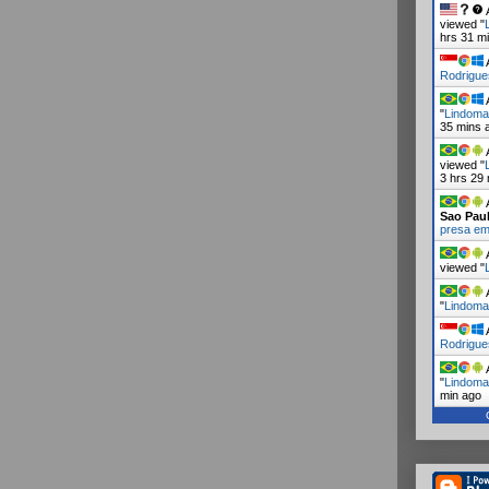
A
viewed "
hrs 31 m
A
Rodrigues
A
"
Lindoma
35 mins 
A
viewed "
3 hrs 29
A
Sao Pau
presa e
A
viewed "
A
"
Lindoma
A
Rodrigue
A
"
Lindoma
min ago