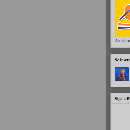
Acopiara
Se inscr
Siga o 