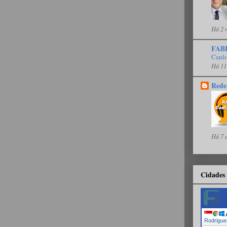
Há 2 
FAB
Canlı
Há 11
Rede
Há 7 
Cidades 
A
Rodrigue