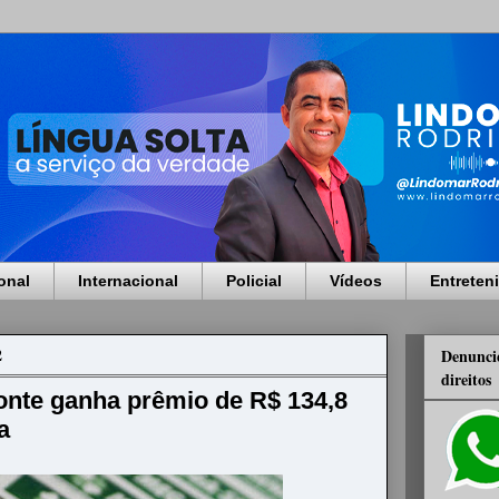
onal
Internacional
Policial
Vídeos
Entreten
2
Denuncie
direitos
onte ganha prêmio de R$ 134,8
a