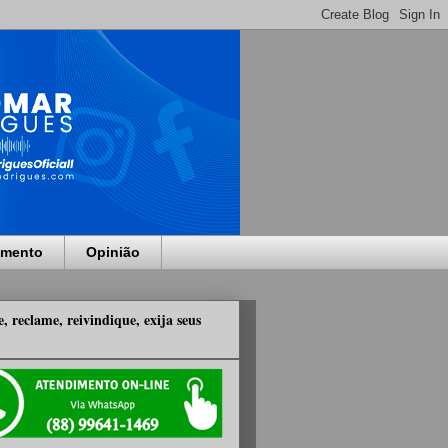
imento
Opinião
, reclame, reivindique, exija seus