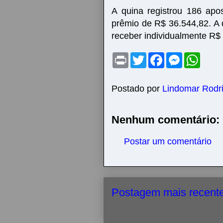
A quina registrou 186 ap
prêmio de R$ 36.544,82. A 
receber individualmente R$
P
T
F
M
W
r
w
a
e
h
i
i
c
s
a
n
t
e
s
t
t
t
b
e
s
Postado por
Lindomar Rodr
e
o
n
A
r
o
g
p
k
e
p
Nenhum comentário:
r
Postar um comentário
Postagem mais recent