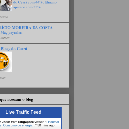
do Ceará com 44%; Elmano
aparece com 33%
meses
RÍCIO MOREIRA DA COSTA
 Maç yayınları
 meses
 Blogs do Ceará
anos
que acessam o blog
Live Traffic Feed
 visitor from
Singapore
viewed "
Lindomar
s: Consumo de energia…
"
50 mins ago