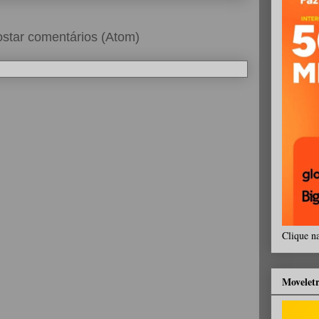
star comentários (Atom)
Clique n
Movelet