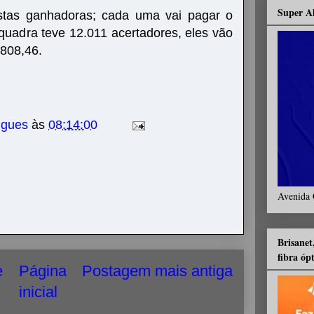
Super A
ostas ganhadoras; cada uma vai pagar o
quadra teve 12.011 acertadores, eles vão
 808,46.
igues
às
08:14:00
Avenida 
Brisanet
fibra óp
e
Página
Postagem mais antiga
inicial