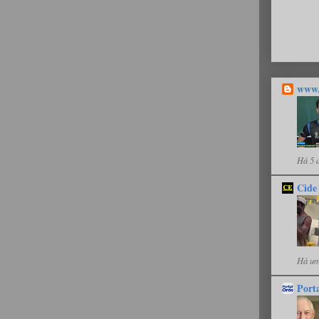
www.
Há 5 
Cide
Há um
Port