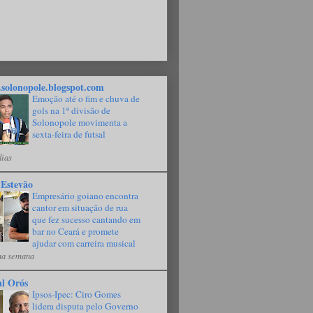
solonopole.blogspot.com
Emoção até o fim e chuva de
gols na 1ª divisão de
Solonopole movimenta a
sexta-feira de futsal
dias
 Estevão
Empresário goiano encontra
cantor em situação de rua
que fez sucesso cantando em
bar no Ceará e promete
ajudar com carreira musical
a semana
al Orós
Ipsos-Ipec: Ciro Gomes
lidera disputa pelo Governo