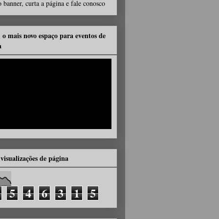
 banner, curta a página e fale conosco
, o mais novo espaço para eventos de
a
 visualizações de página
5
4
6
3
1
5