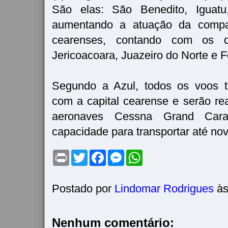
São elas: São Benedito, Iguatu
aumentando a atuação da compa
cearenses, contando com os de
Jericoacoara, Juazeiro do Norte e F
Segundo a Azul, todos os voos te
com a capital cearense e serão re
aeronaves Cessna Grand Car
capacidade para transportar até nov
P
T
F
M
W
r
w
a
e
h
i
i
c
s
a
n
t
e
s
t
t
t
b
e
s
Postado por
Lindomar Rodrigues
à
e
o
n
A
r
o
g
p
k
e
p
r
Nenhum comentário: