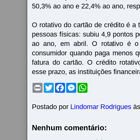
50,3% ao ano e 22,4% ao ano, resp
O rotativo do cartão de crédito é a 
pessoas físicas: subiu 4,9 pontos 
ao ano, em abril. O rotativo é o
consumidor quando paga menos que
fatura do cartão. O crédito rotati
esse prazo, as instituições financei
P
T
F
M
W
r
w
a
e
h
i
i
c
s
a
n
t
e
s
t
t
t
b
e
s
Postado por
Lindomar Rodrigues
à
e
o
n
A
r
o
g
p
k
e
p
r
Nenhum comentário: