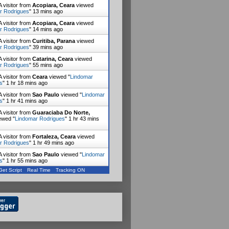
 visitor from
Acopiara, Ceara
viewed
r Rodrigues
"
13 mins ago
 visitor from
Acopiara, Ceara
viewed
r Rodrigues
"
14 mins ago
 visitor from
Curitiba, Parana
viewed
r Rodrigues
"
39 mins ago
 visitor from
Catarina, Ceara
viewed
r Rodrigues
"
55 mins ago
 visitor from
Ceara
viewed "
Lindomar
s
"
1 hr 18 mins ago
 visitor from
Sao Paulo
viewed "
Lindomar
s
"
1 hr 41 mins ago
 visitor from
Guaraciaba Do Norte,
ewed "
Lindomar Rodrigues
"
1 hr 43 mins
 visitor from
Fortaleza, Ceara
viewed
r Rodrigues
"
1 hr 49 mins ago
 visitor from
Sao Paulo
viewed "
Lindomar
s
"
1 hr 55 mins ago
Get Script
Real Time
Tracking ON