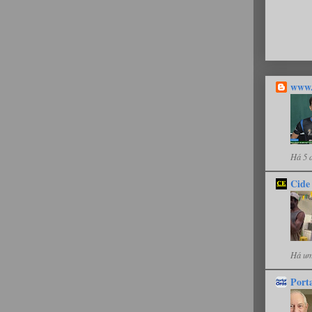
www.
Há 5 
Cide
Há um
Port