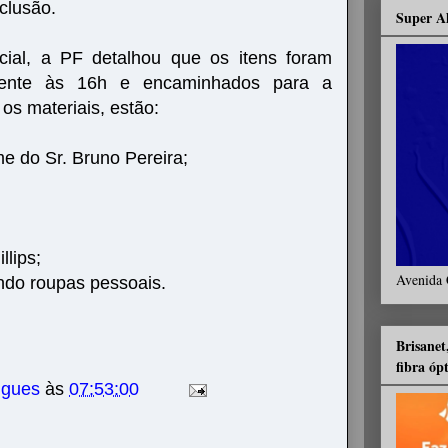
clusão.
Super A
cial, a PF detalhou que os itens foram
mente às 16h e encaminhados para a
os materiais, estão:
 do Sr. Bruno Pereira;
lips;
Avenida 
do roupas pessoais.
Brisanet
fibra óp
igues
às
07:53:00