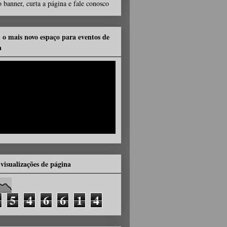
 banner, curta a página e fale conosco
, o mais novo espaço para eventos de
a
 visualizações de página
5
4
6
6
1
4