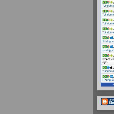
A
"
Lindoma
A
"
Lindoma
A
"
Lindoma
A
"
Lindoma
A
Rodrigue
A
Rodrigue
A
Ceara
vi
ago
A
"
Lindoma
A
Rodrigue