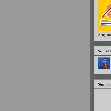
Acopiara
Se inscr
Siga o 