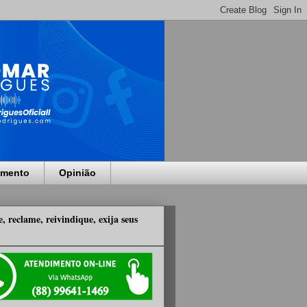
imento
Opinião
, reclame, reivindique, exija seus