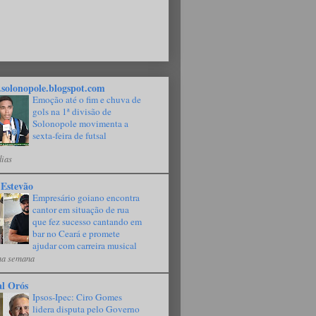
solonopole.blogspot.com
Emoção até o fim e chuva de
gols na 1ª divisão de
Solonopole movimenta a
sexta-feira de futsal
dias
 Estevão
Empresário goiano encontra
cantor em situação de rua
que fez sucesso cantando em
bar no Ceará e promete
ajudar com carreira musical
a semana
al Orós
Ipsos-Ipec: Ciro Gomes
lidera disputa pelo Governo