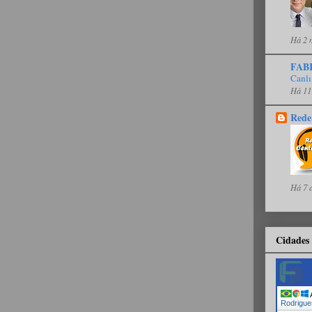
Há 2 
FAB
Canlı
Há 11
Rede
Há 7 
Cidades 
A
Rodrigue