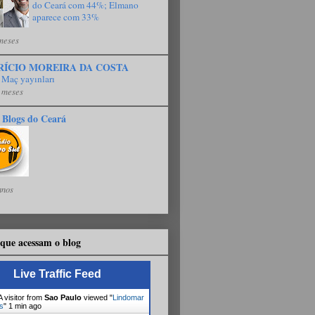
do Ceará com 44%; Elmano
aparece com 33%
meses
RÍCIO MOREIRA DA COSTA
 Maç yayınları
 meses
 Blogs do Ceará
anos
que acessam o blog
Live Traffic Feed
 visitor from
Sao Paulo
viewed "
Lindomar
s
"
1 min ago