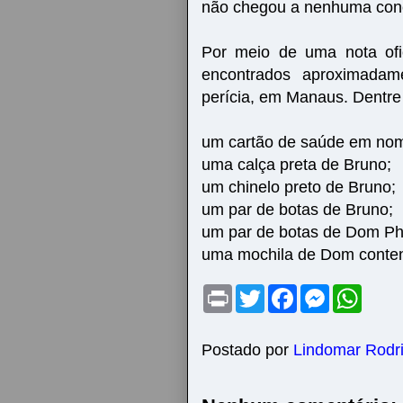
não chegou a nenhuma con
Por meio de uma nota ofi
encontrados aproximada
perícia, em Manaus. Dentre 
um cartão de saúde em nome
uma calça preta de Bruno;
um chinelo preto de Bruno;
um par de botas de Bruno;
um par de botas de Dom Phil
uma mochila de Dom conten
P
T
F
M
W
r
w
a
e
h
i
i
c
s
a
n
t
e
s
t
t
t
b
e
s
Postado por
Lindomar Rodr
e
o
n
A
r
o
g
p
k
e
p