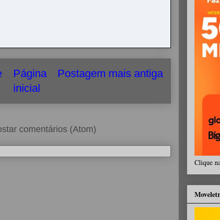
e
Página
Postagem mais antiga
inicial
star comentários (Atom)
Clique n
Movelet