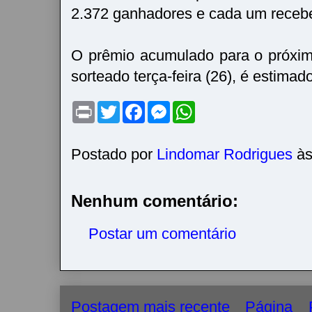
2.372 ganhadores e cada um recebe
O prêmio acumulado para o próxim
sorteado terça-feira (26), é estima
P
T
F
M
W
r
w
a
e
h
i
i
c
s
a
n
t
e
s
t
t
t
b
e
s
Postado por
Lindomar Rodrigues
à
e
o
n
A
r
o
g
p
k
e
p
r
Nenhum comentário:
Postar um comentário
Postagem mais recente
Página