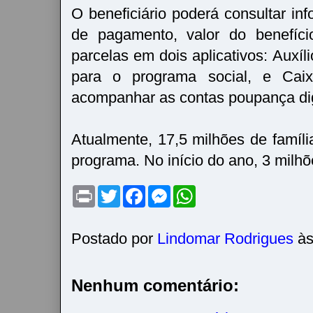
O beneficiário poderá consultar in
de pagamento, valor do benefíc
parcelas em dois aplicativos: Auxíli
para o programa social, e Cai
acompanhar as contas poupança dig
Atualmente, 17,5 milhões de famíli
programa. No início do ano, 3 milhõ
P
T
F
M
W
r
w
a
e
h
i
i
c
s
a
n
t
e
s
t
t
t
b
e
s
Postado por
Lindomar Rodrigues
à
e
o
n
A
r
o
g
p
k
e
p
r
Nenhum comentário: