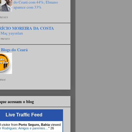
do Ceará com 44%; Elmano
aparece com 33%
meses
RÍCIO MOREIRA DA COSTA
 Maç yayınları
 meses
 Blogs do Ceará
anos
que acessam o blog
Live Traffic Feed
 visitor from
Porto Seguro, Bahia
viewed
r Rodrigues: Amigos e parentes…
"
26