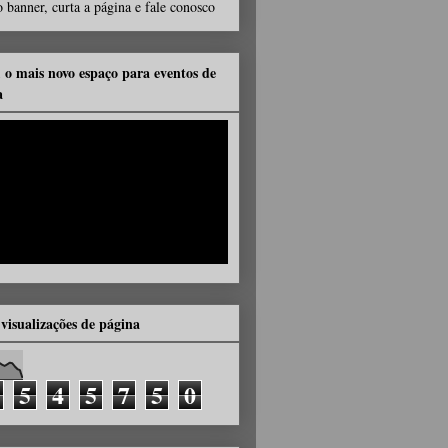
 banner, curta a página e fale conosco
, o mais novo espaço para eventos de
a
 visualizações de página
5
4
5
7
5
0