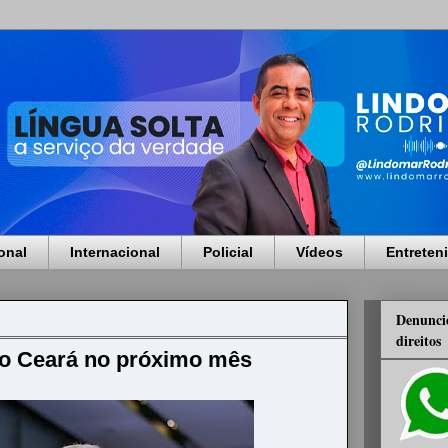
onal
Internacional
Policial
Vídeos
Entreten
Denuncie
direitos
ao Ceará no próximo mês