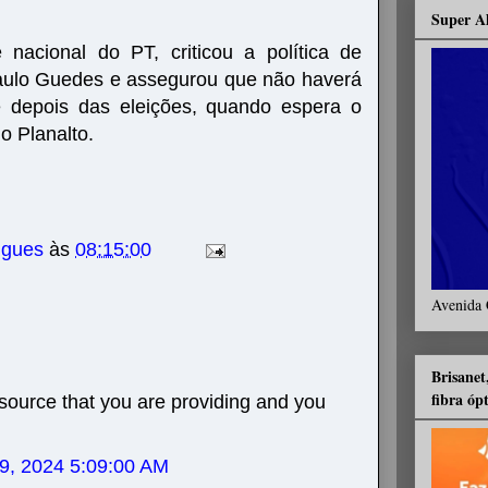
Super A
 nacional do PT, criticou a política de
Paulo Guedes e assegurou que não haverá
é depois das eleições, quando espera o
o Planalto.
igues
às
08:15:00
Avenida 
Brisanet
fibra óp
esource that you are providing and you
 09, 2024 5:09:00 AM