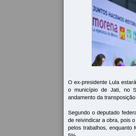
O ex-presidente Lula estar
o município de Jati, no
andamento da transposição
Segundo o deputado federa
de reivindicar a obra, pois
pelos trabalhos, enquanto
5%.