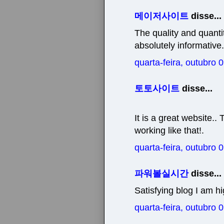
메이저사이트
disse...
The quality and quanti
absolutely informative.
quarta-feira, outubro
토토사이트
disse...
It is a great website.
working like that!.
quarta-feira, outubro
파워볼실시간
disse...
Satisfying blog I am hi
quarta-feira, outubro