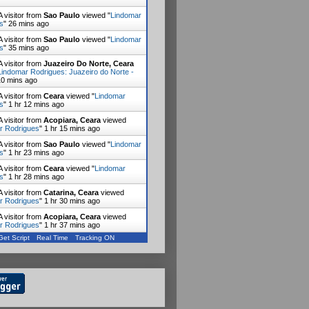
 visitor from
Sao Paulo
viewed "
Lindomar
s
"
26 mins ago
 visitor from
Sao Paulo
viewed "
Lindomar
s
"
35 mins ago
 visitor from
Juazeiro Do Norte, Ceara
Lindomar Rodrigues: Juazeiro do Norte -
10 mins ago
 visitor from
Ceara
viewed "
Lindomar
s
"
1 hr 12 mins ago
 visitor from
Acopiara, Ceara
viewed
r Rodrigues
"
1 hr 15 mins ago
 visitor from
Sao Paulo
viewed "
Lindomar
s
"
1 hr 23 mins ago
 visitor from
Ceara
viewed "
Lindomar
s
"
1 hr 28 mins ago
 visitor from
Catarina, Ceara
viewed
r Rodrigues
"
1 hr 31 mins ago
 visitor from
Acopiara, Ceara
viewed
r Rodrigues
"
1 hr 37 mins ago
Get Script
Real Time
Tracking ON