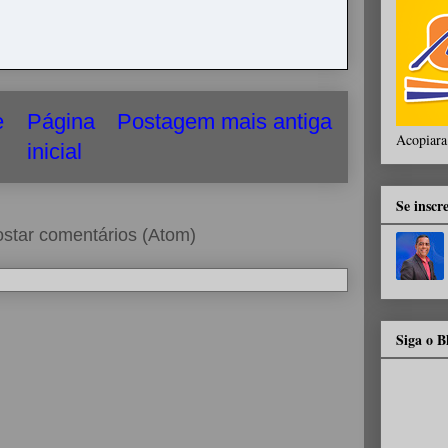
e
Página
Postagem mais antiga
Acopiara
inicial
Se inscr
star comentários (Atom)
Siga o 