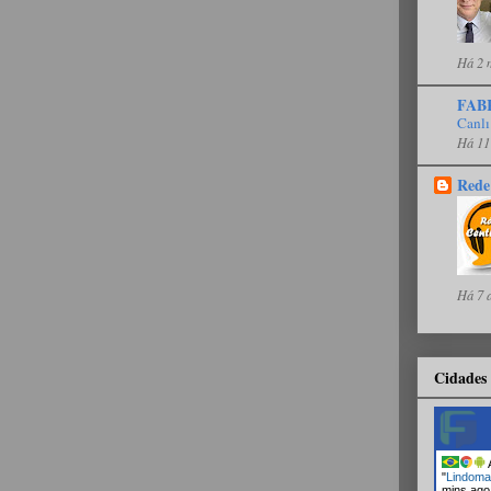
Há 2 
FAB
Canlı
Há 11
Rede
Há 7 
Cidades 
A
"
Lindoma
mins ago