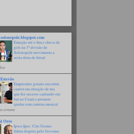
solonopole.blogspot.com
Emoção até o fim e chuva de
gols na 1ª divisão de
Solonopole movimenta a
sexta-feira de futsal
dias
 Estevão
Empresário goiano encontra
cantor em situação de rua
que fez sucesso cantando em
bar no Ceará e promete
ajudar com carreira musical
a semana
al Orós
Ipsos-Ipec: Ciro Gomes
lidera disputa pelo Governo