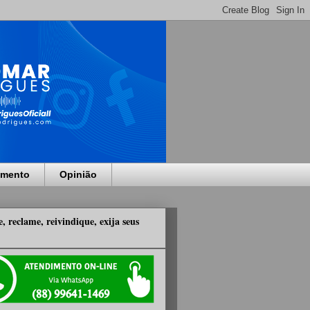
imento
Opinião
, reclame, reivindique, exija seus