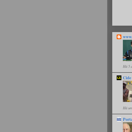
www.
Há 5 
Cide
Há um
Port