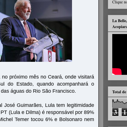
Clique no
La Belle
Acopiar
á no próximo mês no Ceará, onde visitará
 Sul do Estado, quando acompanhará o
 das águas do Rio São Francisco.
Total de
l José Guimarães, Lula tem legitimidade
3
1
 o PT (Lula e Dilma) é responsável por 89%
 Michel Temer tocou 6% e Bolsonaro nem