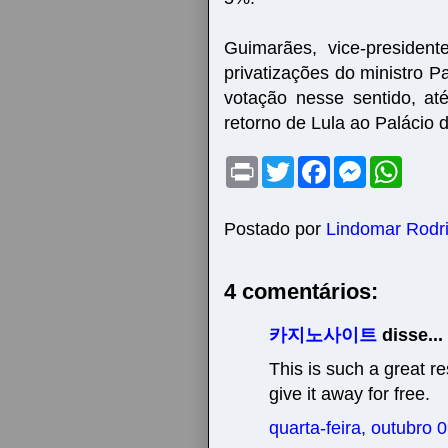
Guimarães, vice-presidente
privatizações do ministro 
votação nesse sentido, at
retorno de Lula ao Palácio d
P
T
F
M
W
r
w
a
e
h
i
i
c
s
a
n
t
e
s
t
t
t
b
e
s
Postado por
Lindomar Rodr
e
o
n
A
r
o
g
p
k
e
p
4 comentários:
r
카지노사이트
disse...
This is such a great r
give it away for free.
quarta-feira, outubro