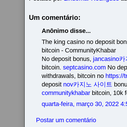
e
o
n
A
r
o
g
p
k
e
p
r
Um comentário:
Anônimo disse...
The king casino no deposit bonu
bitcoin - CommunityKhabar
No deposit bonus,
jancasino
bitcoin.
septcasino.com
No dep
withdrawals, bitcoin no
https://
deposit
nov카지노 사이트
bonus
communitykhabar
bitcoin, 10k 
quarta-feira, março 30, 2022 4
Postar um comentário