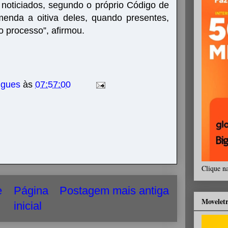
. noticiados, segundo o próprio Código de
enda a oitiva deles, quando presentes,
o processo”, afirmou.
igues
às
07:57:00
Clique n
e
Página
Postagem mais antiga
Movelet
inicial