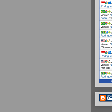
A
Rodrigue
A
viewed "
posa…
"
A
viewed "
A
Rodrigue
A
viewed "
35 mins 
A
Rodrigu
A
viewed "
min ago
A
Rodrigue