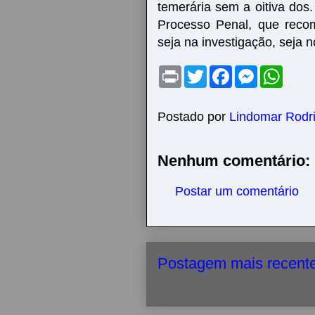
temerária sem a oitiva dos
Processo Penal, que recom
seja na investigação, seja n
P
T
F
M
W
r
w
a
e
h
i
i
c
s
a
n
t
e
s
t
t
t
b
e
s
Postado por
Lindomar Rodr
e
o
n
A
r
o
g
p
k
e
p
Nenhum comentário:
r
Postar um comentário
Postagem mais recent