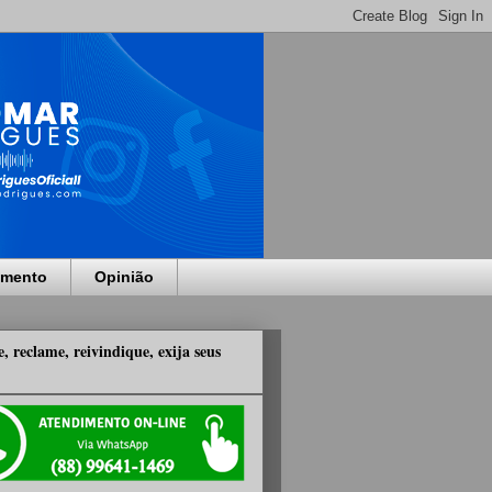
imento
Opinião
, reclame, reivindique, exija seus