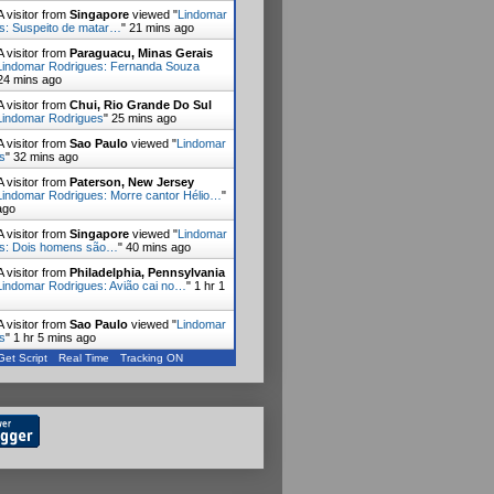
 visitor from
Singapore
viewed "
Lindomar
s: Suspeito de matar…
"
21 mins ago
 visitor from
Paraguacu, Minas Gerais
Lindomar Rodrigues: Fernanda Souza
24 mins ago
 visitor from
Chui, Rio Grande Do Sul
Lindomar Rodrigues
"
25 mins ago
 visitor from
Sao Paulo
viewed "
Lindomar
s
"
32 mins ago
 visitor from
Paterson, New Jersey
Lindomar Rodrigues: Morre cantor Hélio…
"
ago
 visitor from
Singapore
viewed "
Lindomar
es: Dois homens são…
"
40 mins ago
 visitor from
Philadelphia, Pennsylvania
Lindomar Rodrigues: Avião cai no…
"
1 hr 1
 visitor from
Sao Paulo
viewed "
Lindomar
s
"
1 hr 5 mins ago
Get Script
Real Time
Tracking ON