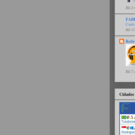
Há 2 
FAB
Canlı
Há 11
Rede
Há 7 
Cidades 
A
"
Lindoma
A
Rodrigue