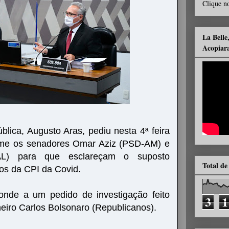
Clique no
La Belle
Acopiar
blica, Augusto Aras, pediu nesta 4ª feira
time os senadores Omar Aziz (PSD-AM) e
AL) para que esclareçam o suposto
Total de
os da CPI da Covid.
ponde a um pedido de investigação feito
3
1
eiro Carlos Bolsonaro (Republicanos).