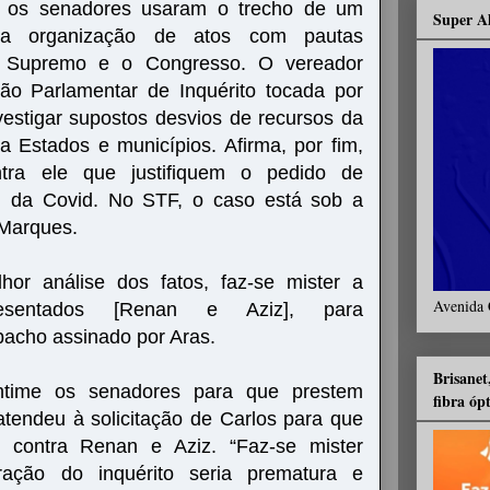
, os senadores usaram o trecho de um
Super A
re a organização de atos com pautas
 o Supremo e o Congresso. O vereador
o Parlamentar de Inquérito tocada por
estigar supostos desvios de recursos da
 Estados e municípios. Afirma, por fim,
tra ele que justifiquem o pedido de
PI da Covid. No STF, o caso está sob a
 Marques.
lhor análise dos fatos, faz-se mister a
Avenida 
resentados [Renan e Aziz], para
pacho assinado por Aras.
Brisanet
ntime os senadores para que prestem
fibra óp
tendeu à solicitação de Carlos para que
o contra Renan e Aziz. “Faz-se mister
ração do inquérito seria prematura e