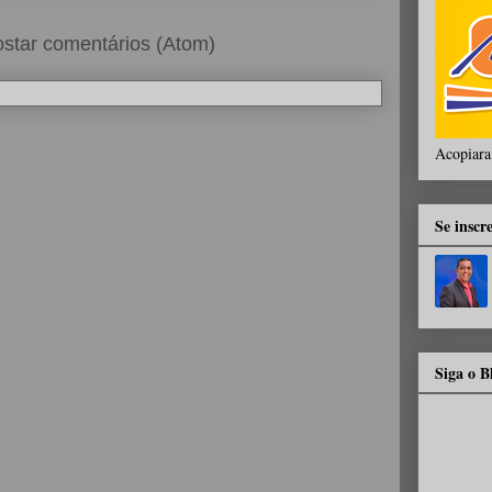
star comentários (Atom)
Acopiara
Se inscr
Siga o 