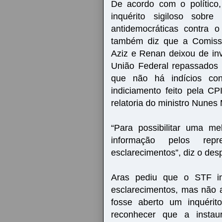
De acordo com o político
inquérito sigiloso sob
antidemocráticas contra
também diz que a Comissã
Aziz e Renan deixou de inv
União Federal repassados a
que não há indícios con
indiciamento feito pela C
relatoria do ministro Nunes
“Para possibilitar uma me
informação pelos rep
esclarecimentos”, diz o des
Aras pediu que o STF i
esclarecimentos, mas não a
fosse aberto um inquérit
reconhecer que a instau