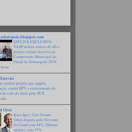
solonopole.blogspot.com
EM LIVE EXCLUSIVA:
VASP realiza sorteio de rifa e
projeta rodada decisiva no
Campeonato Municipal de
Futsal de Solonopole 2026
 horas
 Estevão
a analisa projeto que amplia
ação contra HPV e rastreamento do
r do colo do útero pelo SUS
 dia
al Orós
Ipsos-Ipec: Ciro Gomes
lidera disputa pelo Governo
do Ceará com 44%; Elmano
aparece com 33%