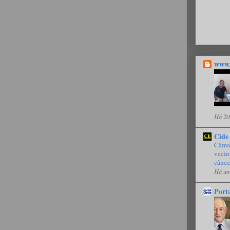
www.
Há 20
Cide
Câmar
vacin
cânce
Há um
Port