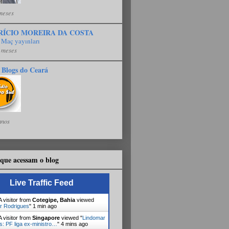
meses
RÍCIO MOREIRA DA COSTA
 Maç yayınları
 meses
 Blogs do Ceará
anos
que acessam o blog
Live Traffic Feed
 visitor from
Cotegipe, Bahia
viewed
r Rodrigues
"
1 min ago
 visitor from
Singapore
viewed "
Lindomar
s: PF liga ex-ministro…
"
4 mins ago