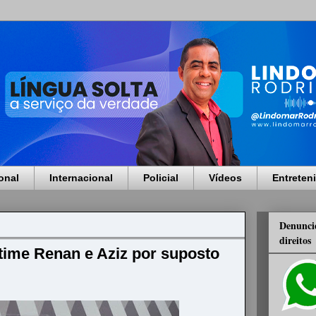
onal
Internacional
Policial
Vídeos
Entreten
Denuncie
direitos
time Renan e Aziz por suposto