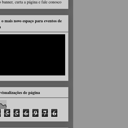
 banner, curta a página e fale conosco
, o mais novo espaço para eventos de
a
 visualizações de página
5
5
6
9
7
6